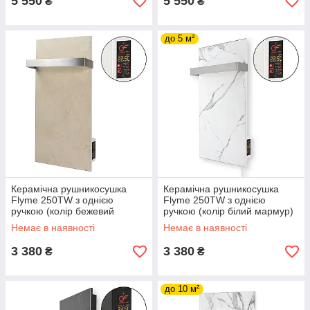
5 550
5 550
₴
₴
до 5 м²
Керамічна рушникосушка
Керамічна рушникосушка
Flyme 250TW з однією
Flyme 250TW з однією
ручкою (колір бежевий
ручкою (колір білий мармур)
мармур)
Немає в наявності
Немає в наявності
3 380
3 380
₴
₴
до 10 м²