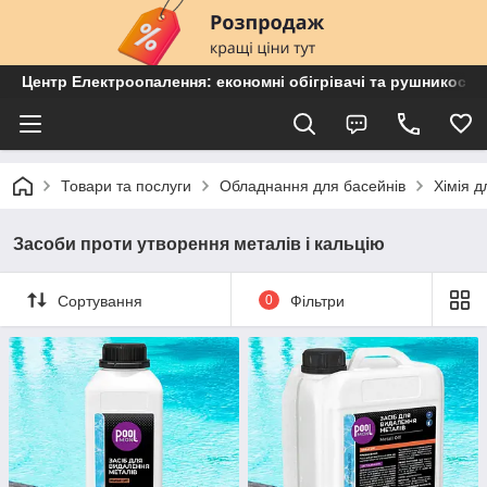
Центр Електроопалення: економні обігрівачі та рушникосу
Товари та послуги
Обладнання для басейнів
Хімія д
Засоби проти утворення металів і кальцію
Сортування
0
Фільтри