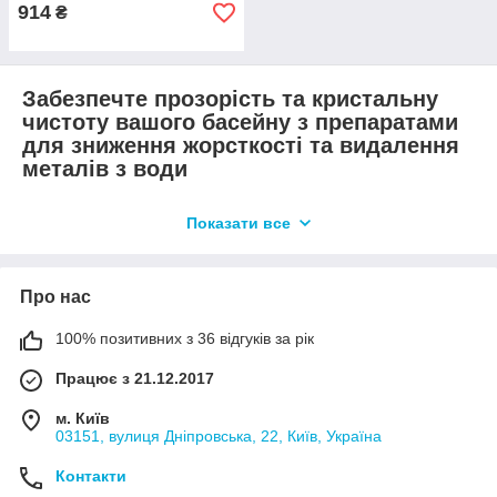
914
₴
Забезпечте прозорість та кристальну
чистоту вашого басейну з препаратами
для зниження жорсткості та видалення
металів з води
1. Проблеми високої жорсткості води у басейні
Показати все
та їх вплив на обладнання:
Басейн, наповнений чистою водою, є окрасою будь-якого
двору чи спортивного комплексу. Однак високий вміст
Про нас
жорсткості у воді може стати серйозним викликом підтримки
його кристальної чистоти і довговічності устаткування.
100% позитивних з 36 відгуків за рік
Жорстка вода, багата на солі кальцію і магнію, при нагріванні
може призвести до утворення вапняних відкладень, що
Працює з 21.12.2017
погіршить зовнішній вигляд басейну і скоротить термін
служби обладнання. Нормальний рівень жорсткості води у
м. Київ
басейні становить від 200 до 400 мг/л CaCO3.
03151, вулиця Дніпровська, 22, Київ, Україна
2. Шкода високого вмісту металів у воді
Контакти
басейну: