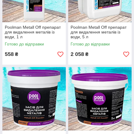
Poolman Metall Off препарат
Poolman Metall Off препарат
для видалення металів із
для видалення металів із
води, 1 л
води, 5 л
Готово до відправки
Готово до відправки
558
2 058
₴
₴