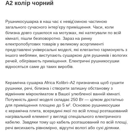
A2 колір чорний
Рушникосушарка в наш час є невід'ємною частиною
загального сучасного інтер'єру приміщення. Часи, коли
білизна довго сушилося на мотузках, які натягували по всій
кімнаті, пішли безповоротно. Зараз на ринку
електропобутових товарів у великому асортименті
представлені універсальні моделі, які елегантно гармонують з
іншого меблями, виступають сушаркою для рушників і вологих
речей, обігрівають приміщення. Електричні рушникосушки
відносяться саме до таких виробів.
Керамічна сушарка Africa Kolibri–A2 призначена щоб сушити
рушники, речі, білизна і створити затишну обстановку з
відмінним мікрокліматом в Вашої улюбленої ванній кімнаті.
Потужність даної моделі складає 250 Вт — цілком достатньо
для приміщення площею до 5 м². Основою рушникосушки
є керамічна плита, всередині якої по всій площі розташований
нагрівальний елемент у вигляді спеціального електричного
кабелю. Завдяки тому що кабель розташований по всій площі,
речі висихають рівномірно, відсутні вологі або сухі ділянки.