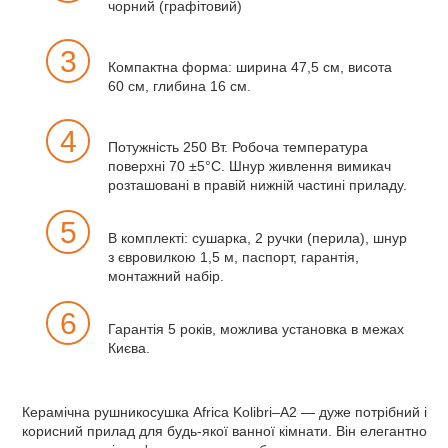
чорний (графітовий)
3
Компактна форма: ширина 47,5 см, висота
60 см, глибина 16 см.
4
Потужність 250 Вт. Робоча температура
поверхні 70 ±5°C. Шнур живлення вимикач
розташовані в правій нижній частині приладу.
5
В комплекті: сушарка, 2 ручки (перила), шнур
з євровилкою 1,5 м, паспорт, гарантія,
монтажний набір.
6
Гарантія 5 років, можлива установка в межах
Києва.
Керамічна рушникосушка Africa Kolibri–A2 — дуже потрібний і
корисний прилад для будь-якої ванної кімнати. Він елегантно