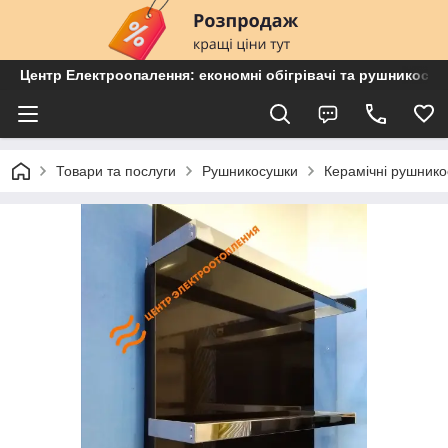
Центр Електроопалення: економні обігрівачі та рушникосу
Товари та послуги
Рушникосушки
Керамічні рушникос