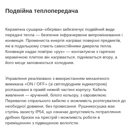
Подвійна теплопередача
Керамічна сушарка–обігрівач забезпечує подвійний види
передачі тепла — безпечне інфрачервоне випромінювання і
конвекція. Промениста енергія нагріває поверхні предметів,
які в подальшому стають самостійними джерела тепла.
Конвекція надає повітрю «рух» — контактуючи з гарячою
керамічною плитою він нагрівається, піднімається вгору, а
його місце заповнюється холодним.
Управління реалізовано з використанням механічного
вимикача «ON / OFF» (зі світлодіодним індикатором)
розташовані в правій нижній частині корпусу. Кабель
живлення — кручений, білого кольору, з євровилкою.
Перевагою спірального кабелю є можливість розтягуватися до
необхідної довжини, без провисання. Рушникосушка має
ступінь захисту IP54, що означає допустимість потрапляння
дрібних бризок на пристрій і можливість роботи в
приміщеннях з підвищеною вологістю.