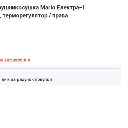
рушникосушка Mario Електра–І
, терморегулятор / права
ає замовлення
4 днів
за рахунок покупця