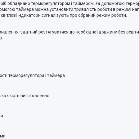
 Виріб обладнано терморегулятором і таймером: за допомогою терм
опомогою таймера можна установити тривалість роботи в режимі нагрі
і світлові індикатори сигналізують про обраний режим роботи.
влення, здатний розтягуватися до необхідної довжини без освіти
в.
ості терморегулятора і таймера
ока якість виготовлення
ки
ами