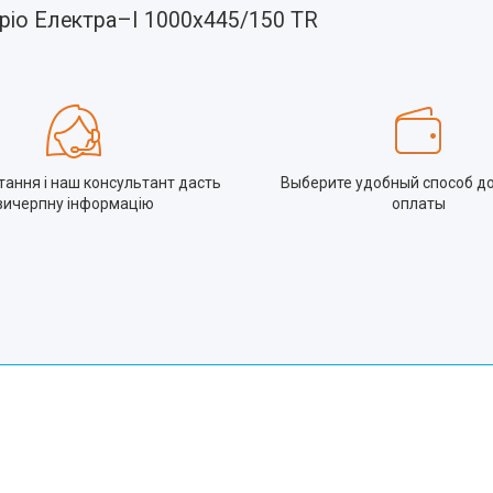
аріо Електра–І 1000x445/150 TR
тання і наш консультант дасть
Выберите удобный способ до
вичерпну інформацію
оплаты