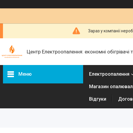
Зараз у компанії неро
Центр Електроопалення: економні обігрівачі
Меню
Електроопалення
Магазин опалюваль
Керамічні обігрівачі
Інфракрасні металеві
Відгуки
Догові
обігрівачі
Електричні радіатори
Електричні конвектори