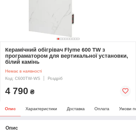
Керамічний обігрівач Flyme 600 ТW з
програматором для вертикальної установки,
білий камінь
Немає в наявності
Код: C600TW-WS
Роздріб
4 790
₴
Опис
Характеристики
Доставка
Оплата
Умови п
Опис