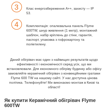
3
Клас енергозбереження A++, захисту — IP
53.
4
Комплектація: опалювальна панель Flyme
600ТW, шнур живлення (1 метр), монтажний
шаблон, набір кріплень до стіни, гарантія,
паспорт, упаковка з гофрокартону та
поліетилену.
Даний обігрівач має один з найвищих результатів щодо
ефективності і економічності серед усіх, що ми
встановлювали. Для економного обігріву будинку або офісу
замовляйте керамічний обігрівач з конвекційними гратами
Flyme 600 ТW на нашому сайті. У нас доступна цінова
політика. Телефонуйте! Ми виконаємо монтаж в Києві та
області!
Як купити Керамічний обігрівач Flyme
600ТW