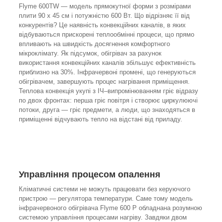
Flyme 600ТW — модель прямокутної форми з розмірами
плити 90 x 45 см і потужністю 600 Вт. Що відрізняє її від
конкурентів? Це наявність конвекційних каналів, в яких
відбуваються прискорені теплообмінні процеси, що прямо
впливають на швидкість досягнення комфортного
мікроклімату. Як підсумок, обігрівач за рахунок
використання конвекційних каналів збільшує ефективність
приблизно на 30%. Інфрачервоні промені, що генеруються
обігрівачем, завершують процес нагрівання приміщення.
Теплова конвекція укупі з ІЧ–випромінюванням гріє відразу
по двох фронтах: перша гріє повітря і створює циркулюючі
потоки, друга — гріє предмети, а люди, що знаходяться в
приміщенні відчувають тепло на відстані від приладу.
Управління процесом опалення
Кліматичні системи не можуть працювати без керуючого
пристрою — регулятора температури. Саме тому модель
інфрачервоного обігрівача Flyme 600 P обладнана розумною
системою управління процесами нагріву. Завдяки двом