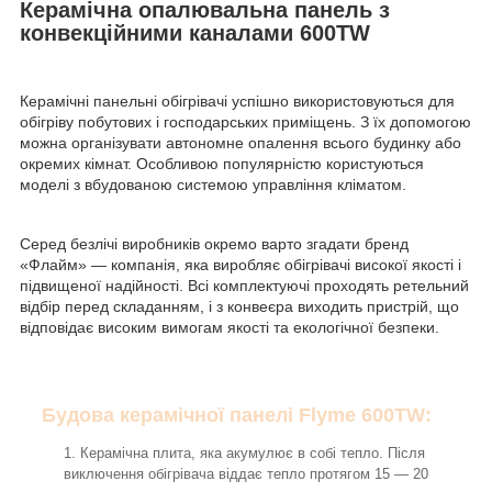
Керамічна опалювальна панель з
конвекційними каналами 600ТW
Керамічні панельні обігрівачі успішно використовуються для
обігріву побутових і господарських приміщень. З їх допомогою
можна організувати автономне опалення всього будинку або
окремих кімнат. Особливою популярністю користуються
моделі з вбудованою системою управління кліматом.
Серед безлічі виробників окремо варто згадати бренд
«Флайм» — компанія, яка виробляє обігрівачі високої якості і
підвищеної надійності. Всі комплектуючі проходять ретельний
відбір перед складанням, і з конвеєра виходить пристрій, що
відповідає високим вимогам якості та екологічної безпеки.
Будова керамічної панелі Flyme 600ТW:
Керамічна плита, яка акумулює в собі тепло. Після
виключення обігрівача віддає тепло протягом 15 — 20