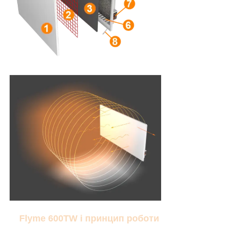
Flyme 600ТW і принцип роботи