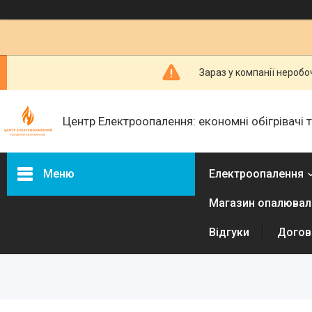
Зараз у компанії неробо
Центр Електроопалення: економні обігрівачі
Меню
Електроопалення
Магазин опалюваль
Керамічні обігрівачі
Інфракрасні металеві
Відгуки
Догові
обігрівачі
Електричні радіатори
Електричні конвектори