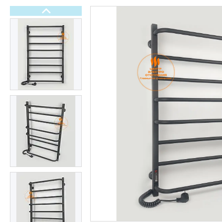
Електричні рушникосушки
Терморегулятори
Тепла електрична підлога
Обладнання для басейнів