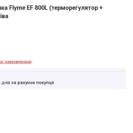
а Flyme EF 800L (терморегулятор +
іва
ає замовлення
4 днів
за рахунок покупця