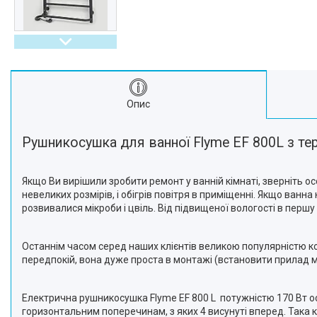
Опис
Рушникосушка для ванної Flyme EF 800L з т
Якщо Ви вирішили зробити ремонт у ванній кімнаті, зверніть о
невеликих розмірів, і обігрів повітря в приміщенні. Якщо ван
розвивалися мікроби і цвіль. Від підвищеної вологості в перш
Останнім часом серед наших клієнтів великою популярністю ко
передпокій, вона дуже проста в монтажі (встановити прилад м
Електрична рушникосушка Flyme EF 800 L потужністю 170 Вт о
горизонтальним поперечинам, з яких 4 висунуті вперед. Така к