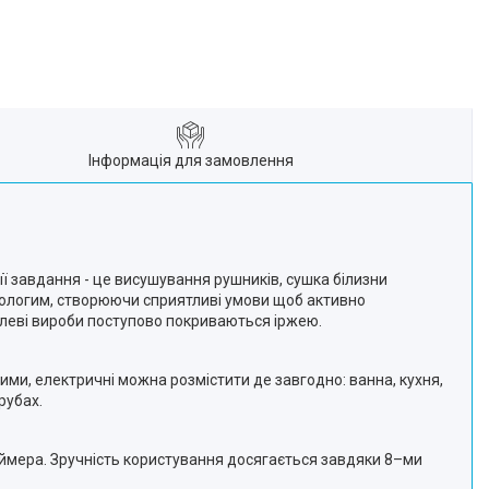
Інформація для замовлення
її завдання - це висушування рушників, сушка білизни
я вологим, створюючи сприятливі умови щоб активно
талеві вироби поступово покриваються іржею.
ми, електричні можна розмістити де завгодно: ванна, кухня,
рубах.
аймера. Зручність користування досягається завдяки 8–ми