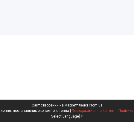
Сайт створений на маркетплейсі
Prom.ua
Центр Електроопалення: постачальник економного тепла |
Поскаржитися на контент
|
Політика
Select Language
▼