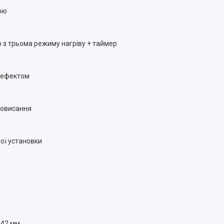
ою
 з трьома режиму нагріву + таймер
 ефектом
ровисання
ної установки
142 мм