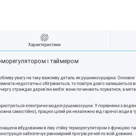
Характеристики
ерморегулятором і таймером
собливу увагу на таку важливу деталь як рушникосушарка. Основне 
на кімната недостатньо обігрівається, то повітря довго залишаєтьс
у чергу страждає дерев'яні меблі: вони починають псуватися, а ме
ристуються електричні моделі рушникосушок. У порівнянні з водяни
ожна самостійно), працює цілий рік незалежно від гарячої води в т
снащена вбудованим в ліву стійку терморегулятором з функцією т
онструкція забезпечує рівномірний прогрів речей по всій довжині.