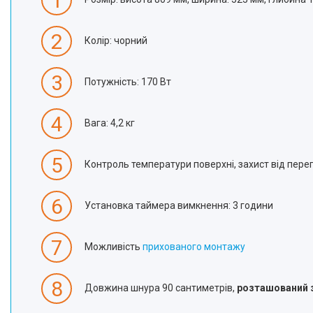
1
2
Колір: чорний
3
Потужність: 170 Вт
4
Вага: 4,2 кг
5
Контроль температури поверхні, захист від перег
6
Установка таймера вимкнення: 3 години
7
Можливість
прихованого монтажу
8
Довжина шнура 90 сантиметрів,
розташований з