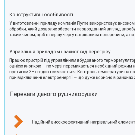
Конструктивні особливості
У виготовленні приладу компанія Flyme використовує високомі
обробки, який дозволяє зберегти первозданний вигляд виробу
таким чином, щоб в першу чергу нагрівалися поперечини, а пот
Управління приладом і захист від перегріву
Працює пристрій під управлінням вбудованого терморегулят
однією кнопкою — по черзі перемикається необхідний режим н
протягом 3–х годин і вимкнеться. Контроль температури на п
при відключенні електроенергії — що дуже корисно в районах 
Переваги даного рушникосушки
Надійний високоефективний нагрівальний елемен