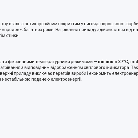
цну сталь з антикорозійним покриттям у вигляді порошкової фарби
 впродовж багатьох років. Нагрівання приладу здійснюється від 
ім стійки.
ора з фіксованими температурними режимами —
minimum 37°C, mid
агрівання з відповідним відображенням світлового індикатора. Та
оверхні приладу виключає перегрів вироби і економить електроене
з нестабільною подачею електроенергії.
т