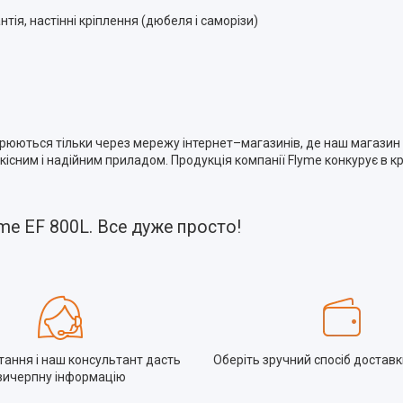
тія, настінні кріплення (дюбеля і саморізи)
юються тільки через мережу інтернет–магазинів, де наш магазин 
існим і надійним приладом. Продукція компанії Flyme конкурує в кр
me EF 800L. Все дуже просто!
тання і наш консультант дасть
Оберіть зручний спосіб доставк
вичерпну інформацію