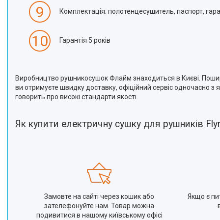
9
Комплектація: полотенцесушитель, паспорт, гаран
10
Гарантія 5 років
Виробництво рушникосушок Флайм знаходиться в Києві. Пошир
ви отримуєте швидку доставку, офіційний сервіс одночасно з як
говорить про високі стандарти якості.
Як купити електричну сушку для рушників Fly
Замовте на сайті через кошик або
Якщо є пи
зателефонуйте нам. Товар можна
подивитися в нашому київському офісі