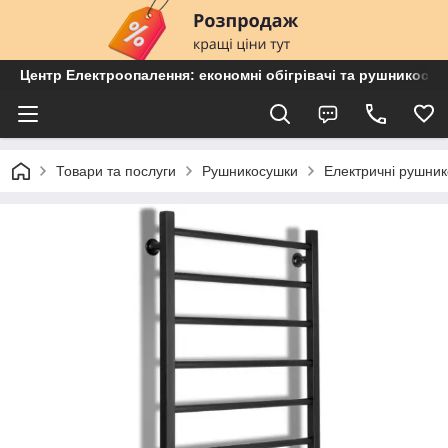
Центр Електроопалення: економні обігрівачі та рушникосу
Товари та послуги
Рушникосушки
Електричні рушни