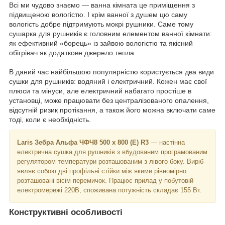
Всі ми чудово знаємо — ванна кімната це приміщення з
підвищеною вологістю. І крім ванної з душем цю саму
вологість добре підтримують мокрі рушники. Саме тому
сушарка для рушників є головним елементом ванної кімнати:
як ефективний «борець» із зайвою вологістю та якісний
обігрівач як додаткове джерело тепла.
В даний час найбільшою популярністю користується два види
сушки для рушників: водяний і електричний. Кожен має свої
плюси та мінуси, але електричний набагато простіше в
установці, може працювати без централізованого опалення,
відсутній ризик протікання, а також його можна включати саме
тоді, коли є необхідність.
Laris Зебра Альфа ЧФЧ8 500 х 800 (Е)
R3
— настінна
електрична сушка для рушників з вбудованим програмованим
регулятором температури розташованим з лівого боку. Виріб
являє собою дві профільні стійки між якими рівномірно
розташовані вісім перемичок. Працює прилад у побутовій
електромережі 220В, споживана потужність складає 155 Вт.
Конструктивні особливості