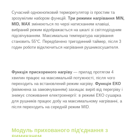
Сучасний однокнопковий терморегулятор із простим та
зрозумілим набором функцій.
Три режими нагрівання MIN,
MID, MAX
змінюються по черзі натисканням клавіші,
вибраний режим відображається на шкалі зі світлодіодним
підсвічуванням. Максимальна температура нагрівання
становить 55°C. Передбачено тригодинний таймер, після 3
годин роботи відключиться нагрівання рушникосушителя.
Функція прискореного нагріву
— прилад протягом 4
хвилин працює на максимальній потужності, після чого
переходить на встановлений режим нагріву.
Функція ЕКО
(ввімкнена за замовчуванням) захищає виріб від перегріву і
знижує споживання електроенергії: в режимі ЕКО сушарка
для рушників працює добу на максимальному нагріванні, а
після переходить на середній режим MID.
Модуль прихованого під'єднання з
вимикачем