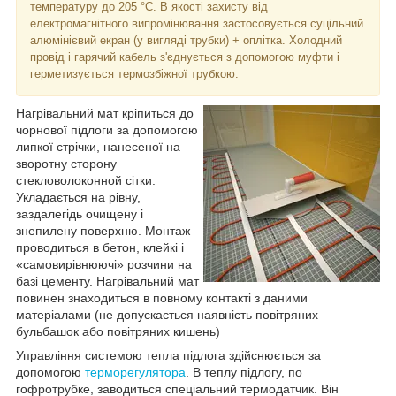
температуру до 205 °C. В якості захисту від
електромагнітного випромінювання застосовується суцільний
алюмінієвий екран (у вигляді трубки) + оплітка. Холодний
провід і гарячий кабель з'єднується з допомогою муфти і
герметизується термозбіжної трубкою.
Нагрівальний мат кріпиться до
чорнової підлоги за допомогою
липкої стрічки, нанесеної на
зворотну сторону
стекловолоконной сітки.
Укладається на рівну,
заздалегідь очищену і
знепилену поверхню. Монтаж
проводиться в бетон, клейкі і
«самовирівнюючі» розчини на
базі цементу. Нагрівальний мат
повинен знаходиться в повному контакті з даними
матеріалами (не допускається наявність повітряних
бульбашок або повітряних кишень)
Управління системою тепла підлога здійснюється за
допомогою
терморегулятора
. В теплу підлогу, по
гофротрубке, заводиться спеціальний термодатчик. Він