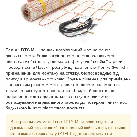
Fenix LDTS M
— тонкий нагрівальний мат, на основі
двожильного кабелю закріпленого на скловолокнистої
підстилаючої сітці за допомогою фіксуючої клейкої стрічки.
Проводиться в Чеській республіці, компанією Фенікс (Fenix) і
призначений для монтажу на стяжку, безпосередньо під
плитку шар монтажного клею. Зручне рішення для приміщень
з невисоким рівнем стелі т. к. висота підлоги піднімається
тільки на висоту статевої плитки. Швидке й ефективне
поширення тепла досягається за рахунок близького
розташування нагрівального кабелю до поверхні плитки або
будь-якого іншого підлогового покриття.
В нагрівальному мате Fenix LDTS M використовується
двожильний екранований нагрівальний кабель з внутрішньою
ізоляцією з фторопласту (PTFE), здатної витримувати