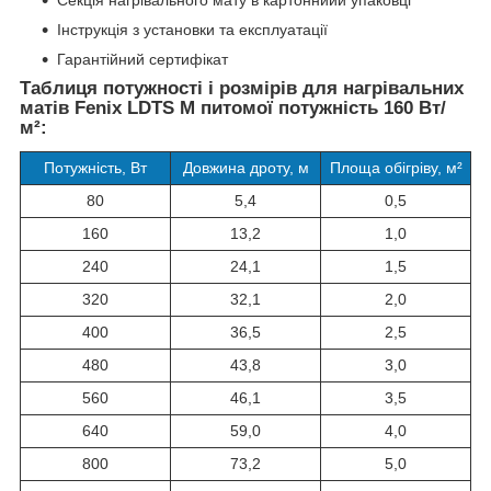
Секція нагрівального мату в картоннийй упаковці
Інструкція з установки та експлуатації
Гарантійний сертифікат
Таблиця потужності і розмірів для нагрівальних
матів Fenix LDTS M питомої потужність 160 Вт/
м²:
Потужність, Вт
Довжина дроту, м
Площа обігріву, м²
80
5,4
0,5
160
13,2
1,0
240
24,1
1,5
320
32,1
2,0
400
36,5
2,5
480
43,8
3,0
560
46,1
3,5
640
59,0
4,0
800
73,2
5,0