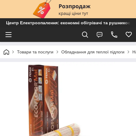
Центр Електроопалення: економні обігрівачі та рушникосу
Товари та послуги
Обладнання для теплої підлоги
Н