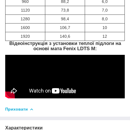
960
88,2
6,0
1120
73,8
7,0
1280
98,4
8,0
1600
106,7
10
1920
140,6
12
Відеоінструкція з установки теплої підлоги на
основі мата Fenix LDTS M:
Приховати
Характеристики