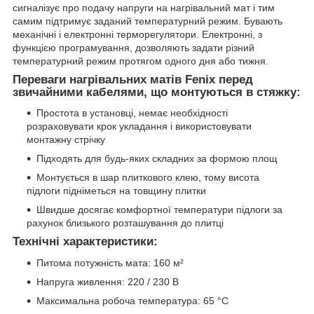
сигналізує про подачу напруги на нагрівальний мат і тим
самим підтримує заданий температурний режим. Бувають
механічні і електронні терморегулятори. Електронні, з
функцією програмування, дозволяють задати різний
температурний режим протягом одного дня або тижня.
Переваги нагрівальних матів Fenix перед
звичайними кабелями, що монтуються в стяжку:
Простота в установці, немає необхідності
розраховувати крок укладання і використовувати
монтажну стрічку
Підходять для будь-яких складних за формою площ
Монтується в шар плиткового клею, тому висота
підлоги підніметься на товщину плитки
Швидше досягає комфортної температури підлоги за
рахунок близького розташування до плитці
Технічні характеристики:
Питома потужність мата: 160 м²
Напруга живлення: 220 / 230 В
Максимальна робоча температура: 65 °C