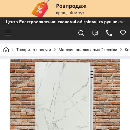
Центр Електроопалення: економні обігрівачі та рушникосу
Товари та послуги
Магазин опалювальної техніки
Ке