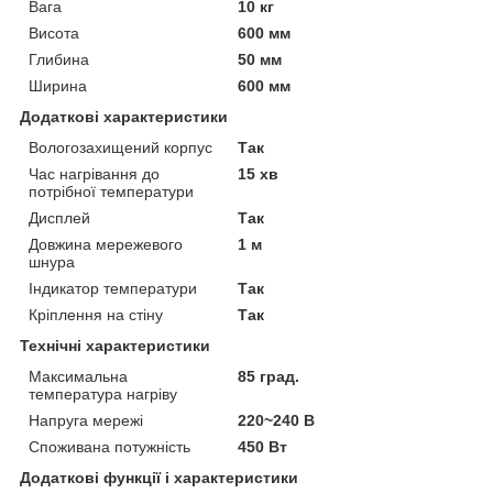
Вага
10 кг
Висота
600 мм
Глибина
50 мм
Ширина
600 мм
Додаткові характеристики
Вологозахищений корпус
Так
Час нагрівання до
15 хв
потрібної температури
Дисплей
Так
Довжина мережевого
1 м
шнура
Індикатор температури
Так
Кріплення на стіну
Так
Технічні характеристики
Максимальна
85 град.
температура нагріву
Напруга мережі
220~240 В
Споживана потужність
450 Вт
Додаткові функції і характеристики