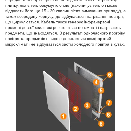
плитку, яка є теплоакумулюючою (накопичує тепло і може
віддавати його ще 15 - 20 хвилин після вимикання приладу), а
також всередину корпусу, де відбувається нагрівання повітря,
що циркулюється. Кабель також генерує інфрачервоні
промені довгої хвилі, які розсіюються по кімнаті і нагрівають
предмети, що знаходяться. В результаті одночасного прогріву
повітря та предметів швидше досягається комфортний
мікроклімат і не відбувається застій холодного повітря в кутах.