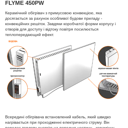
FLYME 450PW
Керамічний обігрівач з примусовою конвекцією, яка
досягається за рахунок особливої будови приладу -
конвекційних решіток. Завдяки коробчатої форми корпусу і
отворів для доступу і відтоку повітря посилюється
теплопередающий ефект.
Всередині обігрівача встановлений кабель, який швидко
нагрівається при проходженні електричного струму. Він
передає теплову енергію на передню частину - керамічну