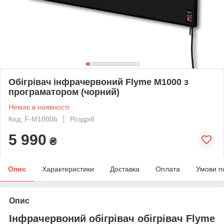
Обігрівач інфрачервоний Flyme M1000 з
програматором (чорний)
Немає в наявності
Код: F-M1000b
Роздріб
5 990
₴
Опис
Характеристики
Доставка
Оплата
Умови п
Опис
Інфрачервоний обігрівач обігрівач Flyme