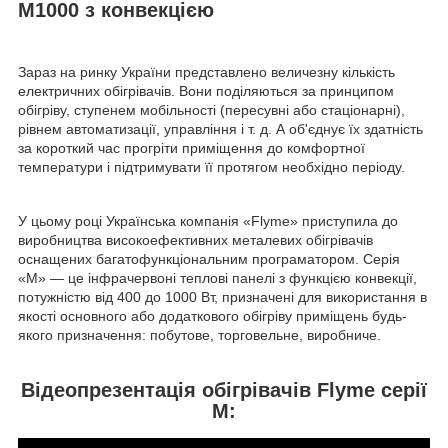
M1000 з конвекцією
Зараз на ринку України представлено величезну кількість
електричних обігрівачів. Вони поділяються за принципом
обігріву, ступенем мобільності (пересувні або стаціонарні),
рівнем автоматизації, управління і т. д. А об'єднує їх здатність
за короткий час прогріти приміщення до комфортної
температури і підтримувати її протягом необхідно періоду.
У цьому році Українська компанія «Flyme» приступила до
виробництва високоефективних металевих обігрівачів
оснащених багатофункціональним програматором. Серія
«М» — це інфрачервоні теплові панелі з функцією конвекції,
потужністю від 400 до 1000 Вт, призначені для використання в
якості основного або додаткового обігріву приміщень будь-
якого призначення: побутове, торговельне, виробниче.
Відеопрезентація обігрівачів Flyme серії
M: