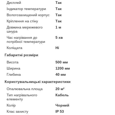
Дисплей
Так
Індикатор температури
Так
Вологозахищений корпус
Так
Кріплення на стіну
Так
Довжина мережевого
1 м
шнура
Час нагрівання до
5 хв
потрібної температури
Коліщата
Ні
Габаритні розміри
Висота
500 мм
Ширина
1200 мм
Глибина
40 мм
Користувальницькі характеристики
Опалювальна площа
20 м²
Тип нагрівального
Кабель
елементу
Колір
Чорний
Клас захисту
IP 53