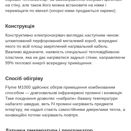
на стіну, але також його можна встановити на ніжки і
переміщати по кімнаті (опорні ніжки продаються окремо).
Конструкція
Конструктивно електронагрівач виглядає наступним чином:
штампований перфорований металевий короб, всередині
якого по всій площі закріплений нагрівальний кабель.
Важливо відзначити, наявність спеціальної тепловідбивною
пластини, яка не дає нагріватися задньої стінки, направляючи
99% теплової енергії всередину приміщення.
Спосіб обігріву
Flyme M1000 здійснює обігрів приміщення комбінованим
способом — довгохвильові інфрачервоні промені і конвекція.
Таке поєднання дозволяє «набрати» бажану температури
набагато швидше, веть ІЧ промені нагрівають предмети
інтер'єру, які надалі стають самостійними джерелами тепла, а
конвекційні потоки нагрівають повітря.
Датчики температури і програматор