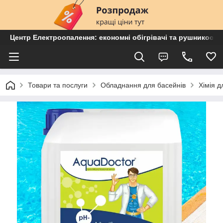
Центр Електроопалення: економні обігрівачі та рушникосу
Товари та послуги
Обладнання для басейнів
Хімія д