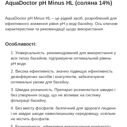
AquaDoctor pH Minus HL (соляна 14%)
AquaDoctor pH Minus HL – це рідкий засіб, розроблений для
ефективного зниження рівня pH у воді басейну. Ось ключові
характеристики та рекомендації щодо використання.
Особливості:
Універсальність: рекомендований для використання у
всіх типах басейнів, підтримуючи оптимальний рівень
pH води.
Висока ефективність: значно підвищує ефективність
дезінфікуючих засобів і коагулянтів, забезпечуючи
оптимальні умови для басейну.
Швидка розчинність: Препарат розчиняється швидко і
без утворення осаду, що не впливає на систему
фільтрації басейну.
Без вмісту фосфатів: безпечний для здоров'я людини
і не завдає шкоди навколишньому середовищу, оскільки
не містить фосфатів.
Економічність: ефективне використання препарату