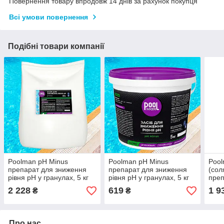
Повернення товару впродовж 14 днів за рахунок покупця
Всі умови повернення
Подібні товари компанії
Poolman pH Minus
Poolman pH Minus
Pool
препарат для зниження
препарат для зниження
(сол
рівня pH у гранулах, 5 кг
рівня pH у гранулах, 5 кг
преп
рівн
2 228
619
1 9
₴
₴
Про нас