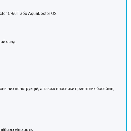
tor С-60Т або AquaDoctor О2.
ий осад.
хнічних конструкцій, а також власники приватних басейнів,
надійним рішенням.