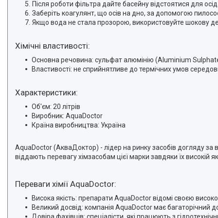
Після роботи фільтра дайте басейну відстоятися для осі
Заберіть коагулянт, що осів на дно, за допомогою пилосо
Якщо вода не стала прозорою, використовуйте шокову де
Хімічні властивості:
Основна речовина: сульфат алюмінію (Aluminium Sulphate
Властивості: не сприйнятливе до термічних умов середо
Характеристики:
Об'єм: 20 літрів
Виробник: AquaDoctor
Країна виробництва: Україна
AquaDoctor (АкваДоктор) - лідер на ринку засобів догляду за 
віддають перевагу хімзасобам цієї марки завдяки їх високій як
Переваги хімії AquaDoctor:
Висока якість: препарати AquaDoctor відомі своєю висок
Великий досвід: компанія AquaDoctor має багаторічний до
Довіра фахівців: спеціалісти, які працюють з гідротехні