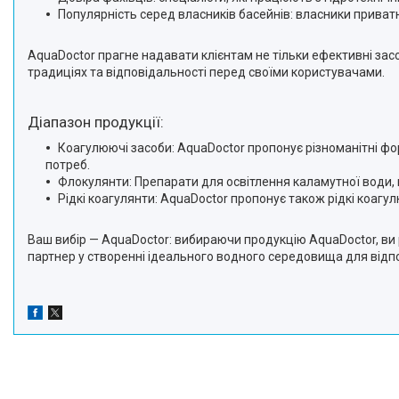
Популярність серед власників басейнів: власники приват
AquaDoctor прагне надавати клієнтам не тільки ефективні засо
традиціях та відповідальності перед своїми користувачами.
Діапазон продукції:
Коагулюючі засоби: AquaDoctor пропонує різноманітні фор
потреб.
Флокулянти: Препарати для освітлення каламутної води, 
Рідкі коагулянти: AquaDoctor пропонує також рідкі коаг
Ваш вибір — AquaDoctor: вибираючи продукцію AquaDoctor, ви р
партнер у створенні ідеального водного середовища для відп