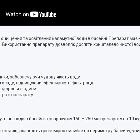
я очищення та освітлення каламутної води в басейні. Препарат має
и. Використання препарату дозволяє досягти кришталево чистої во
.
инки, забезпечуючи чудову якість води.
 осаду, підвищуючи ефективність фільтрації.
 здоров'я людини.
траті препарату.
інні води в басейні з розрахунку 150 – 250 мл препарату на 10 ку
ою водою, розведіть і рівномірно вилийте по периметру басейну, ун