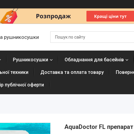
 та рушникосушки
Рушникосушки
Обладнання для басейнів
ної техники
Доставка та оплата товару
Поверне
р публічної оферти
AquaDoctor FL препарат 