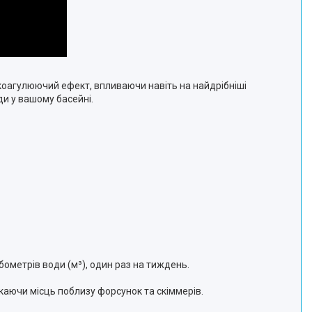
 коагулюючий ефект, впливаючи навіть на найдрібніші
ди у вашому басейні.
бометрів води (м³), один раз на тиждень.
икаючи місць поблизу форсунок та скіммерів.