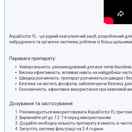
AquaDoctor FL - це рідкий коагулюючий засіб, розроблений дл
забруднюючі та органічні частинки, роблячи їх більш щільним
Переваги препарату:
Універсальність: рекомендований для всіх типів басейнів
Висока ефективність: впливає навіть на найдрібніші част
Швидка розчинність: препарат розчиняється швидко і без
Безпека: не містить фосфатів, забезпечуючи безпеку для
Економічність: ефективне використання при невеликій ви
Дозування та застосування:
Рекомендується використовувати AquaDoctor FL при помутн
Вирівняйте pH до 7.2-7.4 перед використанням.
Додайте необхідну кількість препарату в ємність із чист
Запустіть систему фільтрації на 2-4 години.