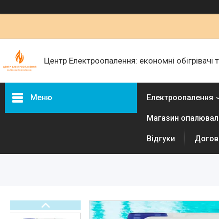
Центр Електроопалення: економні обігрівачі
Меню
Електроопалення
Магазин опалюваль
Керамічні обігрівачі
Інфракрасні металеві
Відгуки
Догові
обігрівачі
Електричні радіатори
Електричні конвектори
Електричні рушникосушки
Терморегулятори