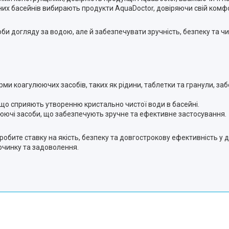
них басейнів вибирають продукти AquaDoctor, довіряючи свій комфор
би догляду за водою, але й забезпечувати зручність, безпеку та чис
ми коагулюючих засобів, таких як рідини, таблетки та гранули, за
що сприяють утворенню кристально чистої води в басейні.
улюючі засоби, що забезпечують зручне та ефективне застосування.
обите ставку на якість, безпеку та довгострокову ефективність у д
очинку та задоволення.