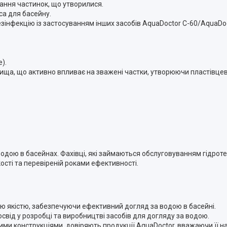
дання частинок, що утворилися.
са для басейну.
зінфекцію із застосуванням інших засобів AquaDoctor С-60/AquaDoc
).
вища, що активно впливає на зважені частки, утворюючи пластівцев
водою в басейнах. Фахівці, які займаються обслуговуванням гідроте
ості та перевіреній роками ефективності.
ою якістю, забезпечуючи ефективний догляд за водою в басейні.
свід у розробці та виробництві засобів для догляду за водою.
чними конструкціями, довіряють продукції AquaDoctor, вважаючи її 