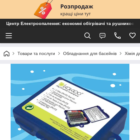
Центр Електроопалення: економні обігрівачі та рушникосу
Товари та послуги
Обладнання для басейнів
Хімія д