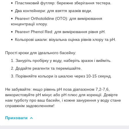
Пластиковий футляр: бережне зберігання тестера.
Два контейнери: для взяття зразків води.
Реагент Orthotolidine (OTO): для вимірювання
концентрації хлору.
Реагент Phenol Red: для вимірювання рівня рН.
Кольорові шкали: візуальна оцінка рівнів хлору та рН.
Прості кроки для ідеального басейну:
Зануріть пробірку у воду, наберіть зразок і вийміть.
Додайте реагенти та перемішайте.
Порівняйте кольори із шкалою через 10-15 секунд.
Не забувайте: якщо рівень рН поза діапазоном 7,2-7,6,
використовуйте pH мінус або pH плюс для корекції. Довірте
нам турботу про ваш басейн, і кожне занурення у воду стане
справжнім задоволенням!
Приховати