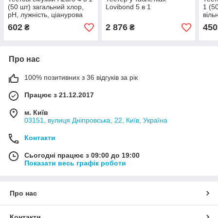
(50 шт) загальний хлор,
Lovibond 5 в 1
1 (5
pH, лужність, ціанурова
віль
кислота (стабілізатор)
лужн
602
2 876
450
₴
₴
жорс
Про нас
100% позитивних з 36 відгуків за рік
Працює з 21.12.2017
м. Київ
03151, вулиця Дніпровська, 22, Київ, Україна
Контакти
Сьогодні працює з 09:00 до 19:00
Показати весь графік роботи
Про нас
Контакти