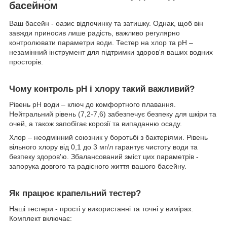
басейном
Ваш басейн - оазис відпочинку та затишку. Однак, щоб він
завжди приносив лише радість, важливо регулярно
контролювати параметри води. Тестер на хлор та рН –
незамінний інструмент для підтримки здоров'я ваших водних
просторів.
Чому контроль рН і хлору такий важливий?
Рівень рН води – ключ до комфортного плавання.
Нейтральний рівень (7,2-7,6) забезпечує безпеку для шкіри та
очей, а також запобігає корозії та випаданню осаду.
Хлор – неодмінний союзник у боротьбі з бактеріями. Рівень
вільного хлору від 0,1 до 3 мг/л гарантує чистоту води та
безпеку здоров'ю. Збалансований зміст цих параметрів -
запорука довгого та радісного життя вашого басейну.
Як працює крапельний тестер?
Наші тестери - прості у використанні та точні у вимірах.
Комплект включає: