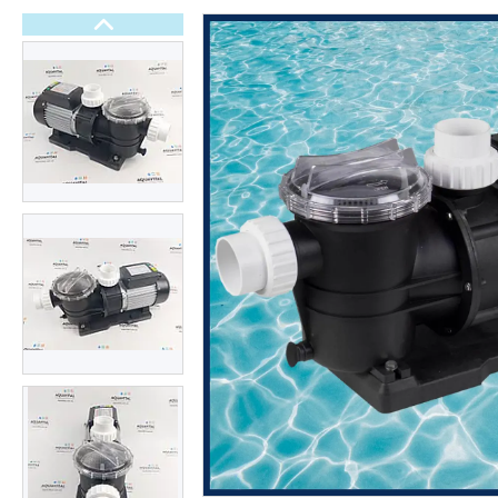
Електричні рушникосушки
Терморегулятори
Тепла електрична підлога
Обладнання для басейнів