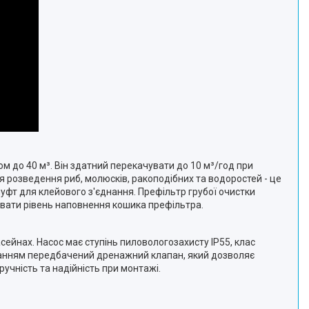
м до 40 м³. Він здатний перекачувати до 10 м³/год при
я розведення риб, молюсків, ракоподібних та водоростей - це
уфт для клейового з'єднання. Префільтр грубої очистки
ювати рівень наповнення кошика префільтра.
асейнах. Насос має ступінь пиловологозахисту IP55, клас
ріганням передбачений дренажний клапан, який дозволяє
учність та надійність при монтажі.