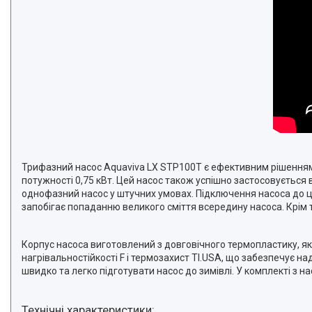
Трифазний насос Aquaviva LX STP100T є ефективним рішенням д
потужності 0,75 кВт. Цей насос також успішно застосовується
однофазний насос у штучних умовах. Підключення насоса до ци
запобігає попаданню великого сміття всередину насоса. Крім
Корпус насоса виготовлений з довговічного термопластику, який
нагрівальностійкості F і термозахист TI.USA, що забезпечує 
швидко та легко підготувати насос до зимівлі. У комплекті з 
Технічні характеристики: