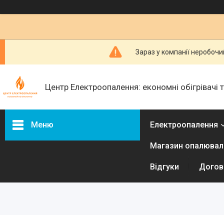
Зараз у компанії неробочи
Центр Електроопалення: економні обігрівачі
Меню
Електроопалення
Магазин опалюваль
Керамічні обігрівачі
Інфракрасні металеві
Відгуки
Догові
обігрівачі
Електричні радіатори
Електричні конвектори