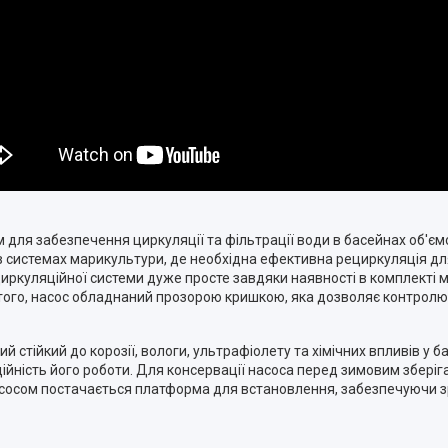
ля забезпечення циркуляції та фільтрації води в басейнах об'ємо
 в системах марикультури, де необхідна ефективна рециркуляція дл
ркуляційної системи дуже просте завдяки наявності в комплекті м
 того, насос обладнаний прозорою кришкою, яка дозволяє контрол
 стійкий до корозії, вологи, ультрафіолету та хімічних впливів у б
надійність його роботи. Для консервації насоса перед зимовим збе
насосом постачається платформа для встановлення, забезпечуючи зр