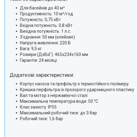
Для басейнів до 40 м³
Продуктивність: 10 м³/год
Потужність: 0,75 кВт
Вхідна потужність: 0,8 кВт
Вихідна потужність: 1 л.с.
З'єднання: 50 мм (клейове)
Напруга живлення: 220 В
Вага: 9,5 кг
Розміри (ДхВхГ): 465х234х160 мм
Гарантія: 24 місяці
Додаткові характеристики:
Корпус насоса та префільтр з термостійкого полімеру
Кришка перфільтра із прозорого удароміцного пластику
Вал та мотор з нержавіючої сталі
Максимальна температура води: 50 °C
Клас захисту: IP55
Максимальний робочий тиск: до 3 бар
Робочий тиск: 1,6 бар