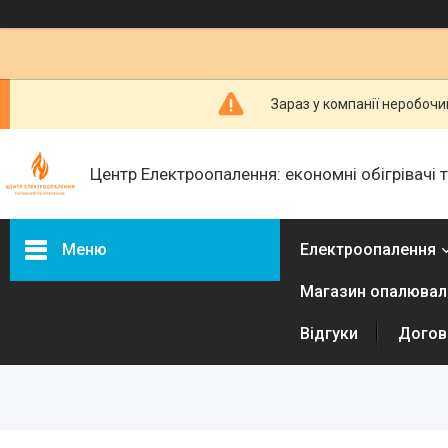
Зараз у компанії неробочи
Центр Електроопалення: економні обігрівачі
Меню
Електроопалення
Магазин опалюваль
Керамічні обігрівачі
Інфракрасні металеві
Відгуки
Догові
обігрівачі
Електричні радіатори
Електричні конвектори