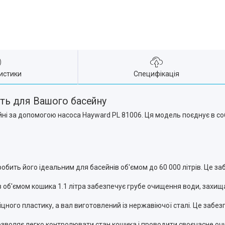
истики
Специфікація
сть для Вашого басейну
 за допомогою насоса Hayward PL 81006. Ця модель поєднує в собі 
робить його ідеальним для басейнів об'ємом до 60 000 літрів. Це з
з об'ємом кошика 1.1 літра забезпечує грубе очищення води, захищ
іцного пластику, а вал виготовлений із нержавіючої сталі. Це забезпе
воляє легко контролювати стан кошика і проводити своєчасне очище