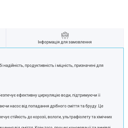
Інформація для замовлення
надійність, продуктивність і міцність, призначені для
абезпечує ефективну циркуляцію води, підтримуючи її
аючи насос від попадання дрібного сміття та бруду. Це
чує стійкість до корозії, вологи, ультрафіолету та хімічних
ння від сміття. Крім того, процес консервації та зимівлі