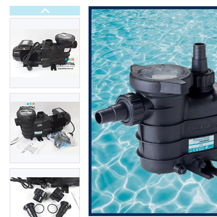
Електричні рушникосушки
Терморегулятори
Тепла електрична підлога
Обладнання для басейнів