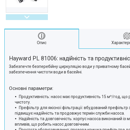
Опис
Характер
Hayward PL 81006: надійність та продуктивні
Забезпечте безперебійну циркуляцію води у приватному басейні
забезпечення чистоти води в басейні.
Основні параметри:
Продуктивність: насос має продуктивність 15 м³/год, що 
чистоту.
Префільтр для якісної фільтрації: вбудований префільтр 
підвищує надійність та продовжує термін служби насоса.
Надійність та довговічність: корпус насоса виконаний із м
впливів, що робить насос довговічним.
Простота обслуговування: прозора кришка префільтра доз