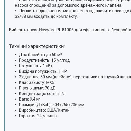
насоса спрощений за допомогою дренажного клапана.
Легкість підключення: можна легко підключити насос до
32/38 мм входять до комплекту.
Виберіть насос Hayward PL 81006 для ефективної та безпроблем
Технічні характеристики:
Для басейнів до 60 м³
Продуктивність: 15 м³/год
Потужність: 1 кВт
Вихідна потужність: 1 HP
З'єднання: 50 мм (клейове), перехідники на гнучкий шлан
Клас захисту: IPX5
Рівень шуму: 70 дБ
Концентрація солі: 5 г/л
Вага: 9,4 кг
Розміри (ДхВхГ): 504х265х206 мм
Виробництво: США/Китай
Гарантія: 24 місяців