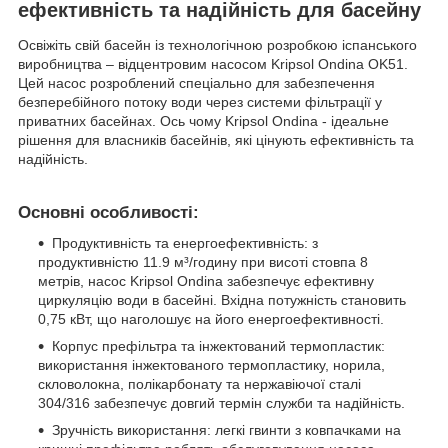
ефективність та надійність для басейну
Освіжіть свій басейн із технологічною розробкою іспанського
виробництва – відцентровим насосом Kripsol Ondina OK51.
Цей насос розроблений спеціально для забезпечення
безперебійного потоку води через системи фільтрації у
приватних басейнах. Ось чому Kripsol Ondina - ідеальне
рішення для власників басейнів, які цінують ефективність та
надійність.
Основні особливості:
Продуктивність та енергоефективність: з
продуктивністю 11.9 м³/годину при висоті стовпа 8
метрів, насос Kripsol Ondina забезпечує ефективну
циркуляцію води в басейні. Вхідна потужність становить
0,75 кВт, що наголошує на його енергоефективності.
Корпус префільтра та інжектований термопластик:
використання інжектованого термопластику, норила,
скловолокна, полікарбонату та нержавіючої сталі
304/316 забезпечує довгий термін служби та надійність.
Зручність використання: легкі гвинти з ковпачками на