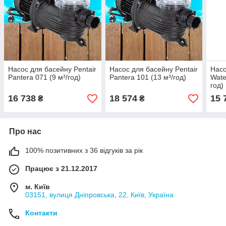
Насос для басейну Pentair
Насос для басейну Pentair
Насо
Pantera 071 (9 м³/год)
Pantera 101 (13 м³/год)
Wate
год)
16 738
18 574
15 
₴
₴
Про нас
100% позитивних з 36 відгуків за рік
Працює з 21.12.2017
м. Київ
03151, вулиця Дніпровська, 22, Київ, Україна
Контакти