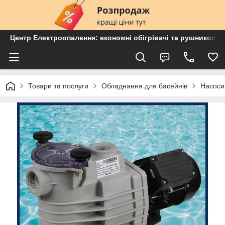
Центр Електроопалення: економні обігрівачі та рушникосу
Товари та послуги
Обладнання для басейнів
Насоси