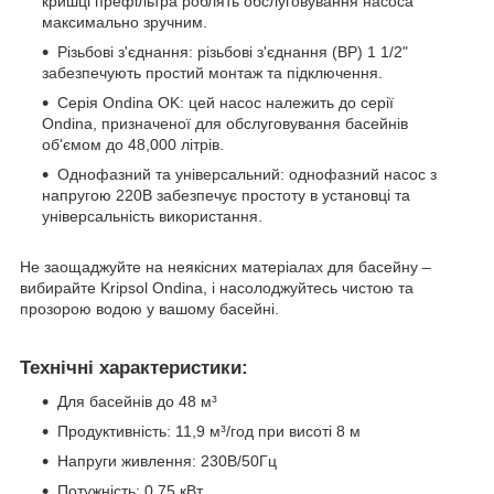
кришці префільтра роблять обслуговування насоса
максимально зручним.
Різьбові з'єднання: різьбові з'єднання (ВР) 1 1/2"
забезпечують простий монтаж та підключення.
Серія Ondina OK: цей насос належить до серії
Ondina, призначеної для обслуговування басейнів
об'ємом до 48,000 літрів.
Однофазний та універсальний: однофазний насос з
напругою 220В забезпечує простоту в установці та
універсальність використання.
Не заощаджуйте на неякісних матеріалах для басейну –
вибирайте Kripsol Ondina, і насолоджуйтесь чистою та
прозорою водою у вашому басейні.
Технічні характеристики:
Для басейнів до 48 м³
Продуктивність: 11,9 м³/год при висоті 8 м
Напруги живлення: 230B/50Гц
Потужність: 0,75 кВт