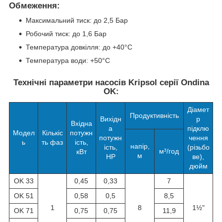
Обмеження:
Максимальний тиск: до 2,5 Бар
Робочий тиск: до 1,6 Бар
Температура довкілля: до +40°C
Температура води: +50°C
Технічні параметри насосів Kripsol серії Ondina
OK:
Діамет
Продуктивність
Вихідн
р
Вхідна
а
підклю
Модел
Кількіс
потужн
потужн
чення
ь
ть фаз
ість,
напір,
ість,
(різьбо
м³/год
кВт
м
HP
ве),
дюйм
OK 33
0,45
0,33
7
OK 51
0,58
0,5
8,5
1
8
1½"
OK 71
0,75
0,75
11,9