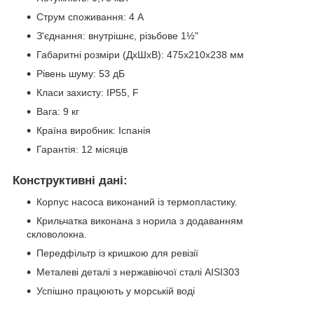
Струм споживання: 4 А
З'єднання: внутрішнє, різьбове 1½"
Габаритні розміри (ДxШxВ): 475x210x238 мм
Рівень шуму: 53 дБ
Класи захисту: IP55, F
Вага: 9 кг
Країна виробник: Іспанія
Гарантія: 12 місяців
Конструктивні дані:
Корпус насоса виконаний із термопластику.
Крильчатка виконана з норила з додаванням
скловолокна.
Передфільтр із кришкою для ревізії
Металеві деталі з нержавіючої сталі AISI303
Успішно працюють у морській воді