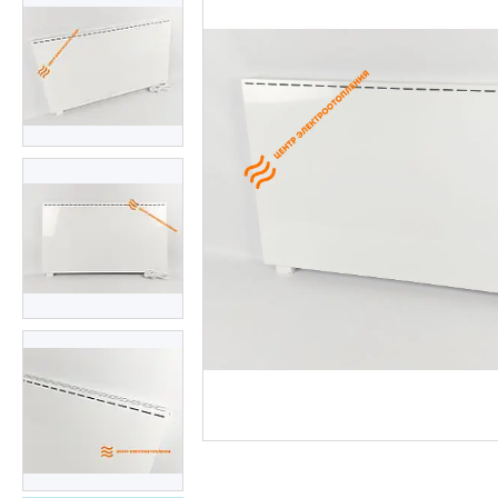
Тепла електрична підлога
Обладнання для басейнів