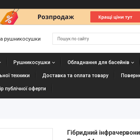
 та рушникосушки
Рушникосушки
Обладнання для басейнів
ної техники
Доставка та оплата товару
Поверне
р публічної оферти
Гібридний інфрачервони