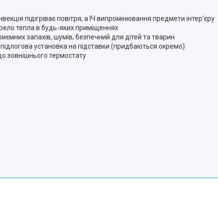
векція підігріває повітря, а ІЧ випромінювання предмети інтер'єру
ело тепла в будь-яких приміщеннях
риємних запахів, шумів, безпечний для дітей та тварин
 підлогова установка на підставки (придбаються окремо)
 до зовнішнього термостату