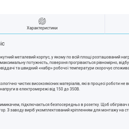
Характеристики
ic
кутний металевий корпус, у якому по всій площі розташований наг
 максимальну потужність, поверхня прогрівається рівномірно, від
овіддачі та швидкий «набір» робочої температури скорочує спожив
огічно чистих високоякісних матеріалів, які в процесі роботи не 
напруги в електромережі від 150 до 350В.
имикачем, підключається безпосередньо в розетку. Щоб обігрівач
ор. З заводу виріб укомплектований кріпленням для монтажу на ст