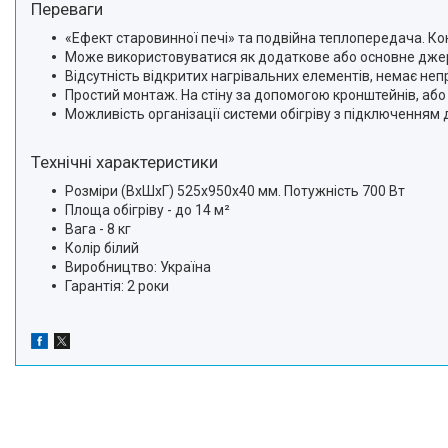
Переваги
«Ефект старовинної печі» та подвійна теплопередача. Кон
Може використовуватися як додаткове або основне джер
Відсутність відкритих нагрівальних елементів, немає неп
Простий монтаж. На стіну за допомогою кронштейнів, або
Можливість організації системи обігріву з підключенням
Технічні характеристики
Розміри (ВхШхГ) 525х950х40 мм. Потужність 700 Вт
Площа обігріву - до 14 м²
Вага - 8 кг
Колір білий
Виробництво: Україна
Гарантія: 2 роки