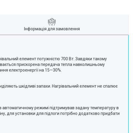
Інформація для замовлення
рівальний елемент потужністю 700 Вт. Завдяки такому
бувається прискорена передача тепла навколишньому
ання електроенергії на 15—30%.
виділяють шкідливі запахи. Нагрівальний елемент не спалює
 в автоматичному режимі підтримував задану температуру в
іну, для установки для підлоги потрібно додатково придбати