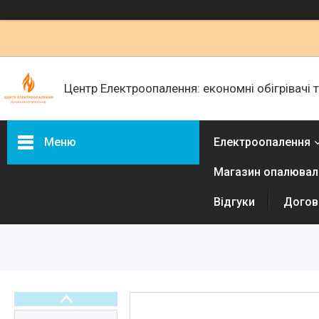
Центр Електроопалення: економні обігрівачі
Меню
Електроопалення
Магазин опалюваль
Керамічні обігрівачі
Інфракрасні металеві
Відгуки
Догові
обігрівачі
Електричні радіатори
Електричні конвектори
Електричні рушникосушки
Терморегулятори