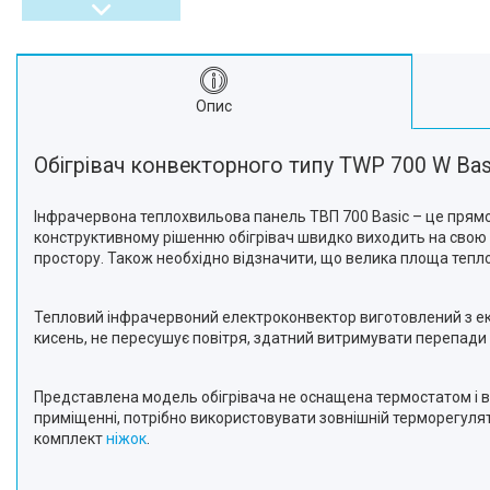
Опис
Обігрівач конвекторного типу TWP 700 W Bas
Інфрачервона теплохвильова панель ТВП 700 Basic – це прямо
конструктивному рішенню обігрівач швидко виходить на свою
простору. Також необхідно відзначити, що велика площа тепл
Тепловий інфрачервоний електроконвектор виготовлений з екол
кисень, не пересушує повітря, здатний витримувати перепади 
Представлена модель обігрівача не оснащена термостатом і в
приміщенні, потрібно використовувати зовнішній терморегулят
комплект
ніжок
.