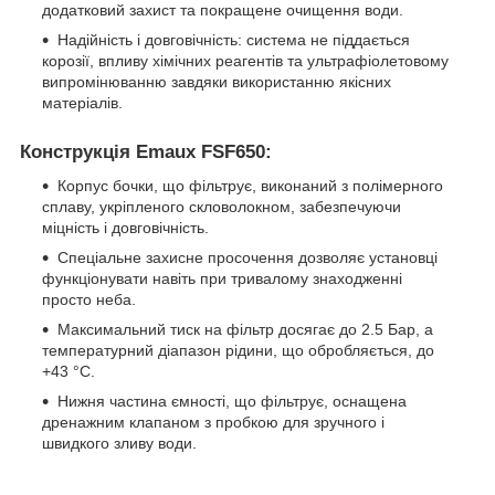
додатковий захист та покращене очищення води.
Надійність і довговічність: система не піддається
корозії, впливу хімічних реагентів та ультрафіолетовому
випромінюванню завдяки використанню якісних
матеріалів.
Конструкція Emaux FSF650:
Корпус бочки, що фільтрує, виконаний з полімерного
сплаву, укріпленого скловолокном, забезпечуючи
міцність і довговічність.
Спеціальне захисне просочення дозволяє установці
функціонувати навіть при тривалому знаходженні
просто неба.
Максимальний тиск на фільтр досягає до 2.5 Бар, а
температурний діапазон рідини, що обробляється, до
+43 °C.
Нижня частина ємності, що фільтрує, оснащена
дренажним клапаном з пробкою для зручного і
швидкого зливу води.