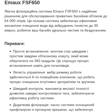
Emaux FSF650
Якісна фільтраційна система Emaux FSF650 є надійним
рішенням для обслуговування приватних басейнів об'ємом до
64 000 літрів. Ця піскова система забезпечує ефективне
механічне очищення води від забруднень тонкістю до 30
мікрон, роблячи ваш басейн ідеально чистим та бездоганним.
Переваги:
Просте встановлення: монтаж стає швидким і
простим завдяки обтискному хомуту, який може
обертатися на 360 градусів. Це спрощує процес
встановлення навіть для початківців.
Легкість управління: вибір режиму роботи
здійснюється 6-ти позиційним клапаном, що робить
процес очищення інтуїтивно зрозумілим та зручним.
Швидкий контроль: манометр високої точності
дозволяє швидко контролювати тиск, забезпечуючи
ефективну роботу системи.
Додаткова фільтрація: насос системи оснащений
префільтром із прозорою кришкою, що забезпечує