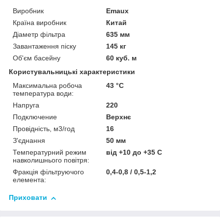
Виробник
Emaux
Країна виробник
Китай
Діаметр фільтра
635 мм
Завантаження піску
145 кг
Об'єм басейну
60 куб. м
Користувальницькі характеристики
Максимальна робоча
43 °C
температура води:
Напруга
220
Подключение
Верхнє
Провідність, м3/год
16
З'єднання
50 мм
Температурний режим
від +10 до +35 С
навколишнього повітря:
Фракція фільтруючого
0,4-0,8 / 0,5-1,2
елемента:
Приховати