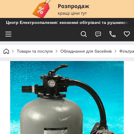
Центр Електроопалення: економні обігрівачі та рушникосу
Товари та послуги
Обладнання для басейнів
Фільтра