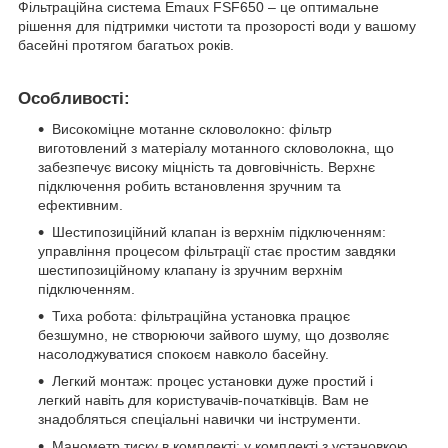
Фільтраційна система Emaux FSF650 – це оптимальне
рішення для підтримки чистоти та прозорості води у вашому
басейні протягом багатьох років.
Особливості:
Високоміцне мотанне скловолокно: фільтр
виготовлений з матеріалу мотанного скловолокна, що
забезпечує високу міцність та довговічність. Верхнє
підключення робить встановлення зручним та
ефективним.
Шестипозиційний клапан із верхнім підключенням:
управління процесом фільтрації стає простим завдяки
шестипозиційному клапану із зручним верхнім
підключенням.
Тиха робота: фільтраційна установка працює
безшумно, не створюючи зайвого шуму, що дозволяє
насолоджуватися спокоєм навколо басейну.
Легкий монтаж: процес установки дуже простий і
легкий навіть для користувачів-початківців. Вам не
знадобляться спеціальні навички чи інструменти.
Манометр тиску в комплекті: у комплекті з установкою