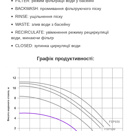
FILTER: режим фільтрації води у басейні
BACKWASH: промивання фільтруючого піску
RINSE: ущільнення піску
WASTE: злив води з басейну
RECIRCULATE: увімкнення режиму рециркуляції
води, минаючи фільтр
CLOSED: зупинка циркуляції води
Графік продуктивності: