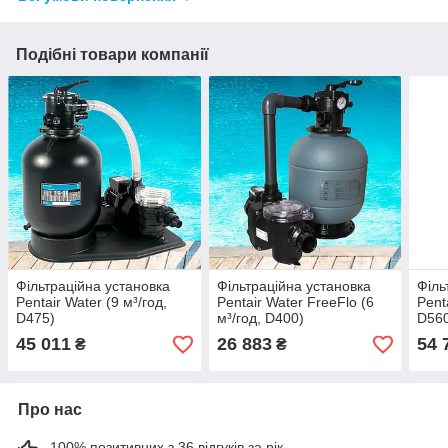
Подібні товари компанії
Фільтраційна установка
Фільтраційна установка
Філь
Pentair Water (9 м³/год,
Pentair Water FreeFlo (6
Pent
D475)
м³/год, D400)
D56
45 011
26 883
54 
₴
₴
Про нас
100% позитивних з 36 відгуків за рік