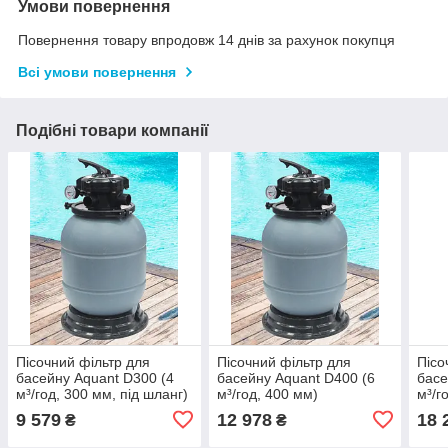
Умови повернення
Повернення товару впродовж 14 днів за рахунок покупця
Всі умови повернення
Подібні товари компанії
Пісочний фільтр для
Пісочний фільтр для
Пісо
басейну Aquant D300 (4
басейну Aquant D400 (6
басе
м³/год, 300 мм, під шланг)
м³/год, 400 мм)
м³/г
9 579
12 978
18 
₴
₴