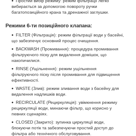
Простий вибір режиму: режим фільтрації легко
вибирається за допомогою повороту ручки
багатопозиційного крана та дренажної заглушки.
Режими 6-ти позиційного клапана:
FILTER (Фільтрація): режим фільтрації води у басейні,
що забезпечує основний процес очищення.
BACKWASH (Промивання): процедура промивання
фільтруючого піску для видалення домішок, що
накопичилися.
RINSE (Ущільнення): режим ущільнення
фільтруючого піску після промивання для підвищення
ефективності.
WASTE (Злив): режим зливання води з басейну для
видалення надлишків води.
RECIRCULATE (Рециркуляція): увімкнення режиму
рециркуляції води, минаючи фільтр, що корисно у
певних сценаріях.
CLOSED (Закрито): зупинка циркуляції води,
блокуючи потік та забезпечуючи простий доступ до
фільтра або технічного обслуговування.