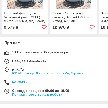
Пісочний фільтр для
Пісочний фільтр для
Пісо
басейну Aquant D300 (4
басейну Aquant D400 (6
басе
м³/год, 300 мм, під шланг)
м³/год, 400 мм)
м³/г
9 579
12 978
18 
₴
₴
Про нас
100% позитивних з 36 відгуків за рік
Працює з 21.12.2017
м. Київ
03151, вулиця Дніпровська, 22, Київ, Україна
Контакти
Сьогодні працює з 09:00 до 19:00
Показати весь графік роботи