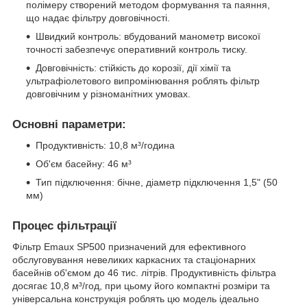
полімеру створений методом формування та паяння,
що надає фільтру довговічності.
Швидкий контроль: вбудований манометр високої
точності забезпечує оперативний контроль тиску.
Довговічність: стійкість до корозії, дії хімії та
ультрафіолетового випромінювання роблять фільтр
довговічним у різноманітних умовах.
Основні параметри:
Продуктивність: 10,8 м³/година
Об'єм басейну: 46 м³
Тип підключення: бічне, діаметр підключення 1,5" (50
мм)
Процес фільтрації
Фільтр Emaux SP500 призначений для ефективного
обслуговування невеликих каркасних та стаціонарних
басейнів об'ємом до 46 тис. літрів. Продуктивність фільтра
досягає 10,8 м³/год, при цьому його компактні розміри та
універсальна конструкція роблять цю модель ідеально