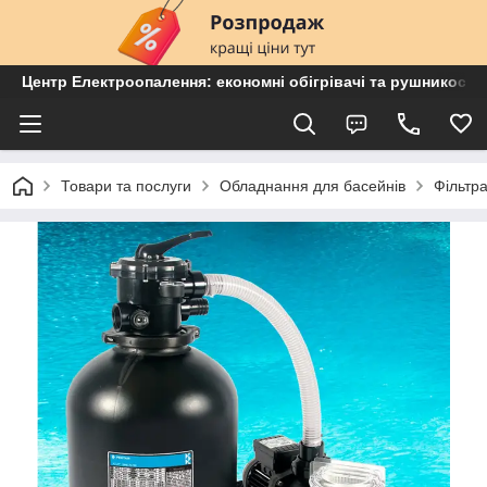
Центр Електроопалення: економні обігрівачі та рушникосу
Товари та послуги
Обладнання для басейнів
Фільтра