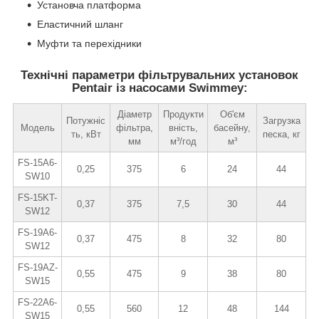
Установча платформа
Еластичний шланг
Муфти та перехідники
Технічні параметри фільтрувальних установок
Pentair із насосами Swimmey:
Діаметр
Продукти
Об'єм
Потужніс
Загрузка
Модель
фільтра,
вність,
басейну,
ть, кВт
песка, кг
мм
м³/год
м³
FS-15A6-
0,25
375
6
24
44
SW10
FS-15KT-
0,37
375
7,5
30
44
SW12
FS-19A6-
0,37
475
8
32
80
SW12
FS-19AZ-
0,55
475
9
38
80
SW15
FS-22A6-
0,55
560
12
48
144
SW15