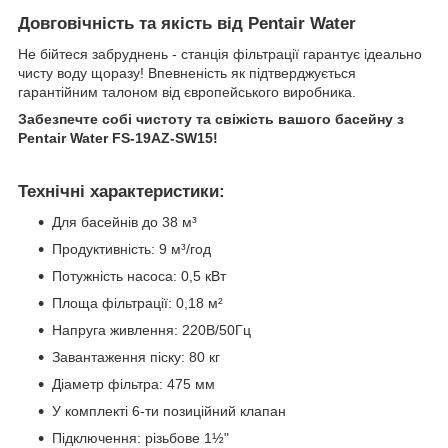
Довговічність та якість від Pentair Water
Не бійтеся забруднень - станція фільтрації гарантує ідеально
чисту воду щоразу! Впевненість як підтверджується
гарантійним талоном від європейського виробника.
Забезпечте собі чистоту та свіжість вашого басейну з
Pentair Water FS-19AZ-SW15!
Технічні характеристики:
Для басейнів до 38 м³
Продуктивність: 9 м³/год
Потужність насоса: 0,5 кВт
Площа фільтрації: 0,18 м²
Напруга живлення: 220В/50Гц
Завантаження піску: 80 кг
Діаметр фільтра: 475 мм
У комплекті 6-ти позиційний клапан
Підключення: різьбове 1½"