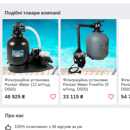
Подібні товари компанії
Фільтраційна установка
Фільтраційна установка
Філь
Pentair Water (12 м³/год,
Pentair Water FreeFlo (9
Pent
D560)
м³/год, D500)
D56
48 925
33 115
54 
₴
₴
Про нас
100% позитивних з 36 відгуків за рік