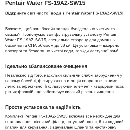
Pentair Water FS-19AZ-SW15
Відкрийте світ чистої води з Pentair Water FS-19AZ-SW15!
Бажаєте, щоб ваш басейн завжди був ідеально чистим та
свіжим? Пропонуємо вам фільтрувальну установку Pentair
Water FS-19AZ-SW15, спеціально створену для домашніх
басейнів та СПА об'ємом до 38 м³. Ця установка – джерело
прозорої та бездоганно чистої води, завжди доступної вам!
Ідеально збалансоване очищення
Незалежно від того, наскільки сильні чи слабкі забруднення у
вашому басейні, фільтрувальна станція впорається з ними
легко та ефективно. Її фільтруючий елемент - кварцовий пісок
різних фракцій, що забезпечує високий рівень очищення.
Проста установка та надійність
Комплект Pentair FS-19AZ-SW15 включає все необхідне для
встановлення: пісочний фільтр, потужний насос, 6-ти ходовий
клапан для керування, з'єднувальні шланги та настановну