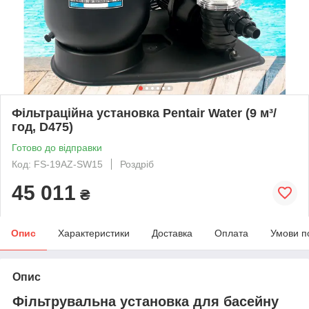
Фільтраційна установка Pentair Water (9 м³/
год, D475)
Готово до відправки
Код: FS-19AZ-SW15
Роздріб
45 011
₴
Опис
Характеристики
Доставка
Оплата
Умови п
Опис
Фільтрувальна установка для басейну