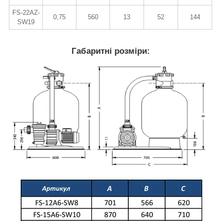
FS-22AZ-
0,75
560
13
52
144
SW19
Габаритні розміри: