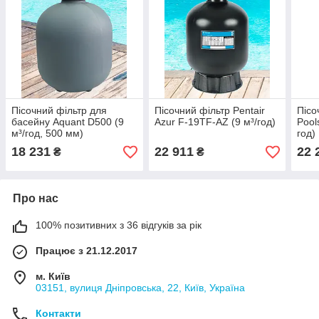
Пісочний фільтр для
Пісочний фільтр Pentair
Пісо
басейну Aquant D500 (9
Azur F-19TF-AZ (9 м³/год)
Pool
м³/год, 500 мм)
год)
18 231
22 911
22 
₴
₴
Про нас
100% позитивних з 36 відгуків за рік
Працює з 21.12.2017
м. Київ
03151, вулиця Дніпровська, 22, Київ, Україна
Контакти