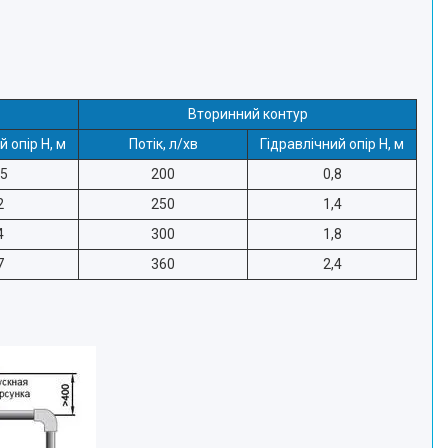
Вторинний контур
й опір H, м
Потік, л/хв
Гідравлічний опір H, м
05
200
0,8
2
250
1,4
4
300
1,8
7
360
2,4