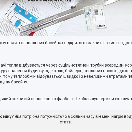
ріву води в плавальних басейнах відкритого і закритого типів, гідр
ачі тепла відбувається через суцільнотягнені трубки всередині ко
туру опалення будинку від котлів, бойлерів, теплових насосів, до к
и, тому теплообмін відбувається швидко і з невеликими втратами 
к для басейну.
, який покритий порошковою фарбою. Це збільшує терміни експлуат
асейну?
Яка потрібна потужність? За скільки часу він мені нагріє во
статті: