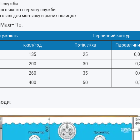
ї служби.
о якості і терміну служби.
сталі для монтажу в різних позиціях.
 Maxi–Flo:
тужність
Первинний контур
ккал/год
Потік, л/хв
Гідравлічни
135
25
0,
200
30
0,
260
35
0,
400
50
0,
води: