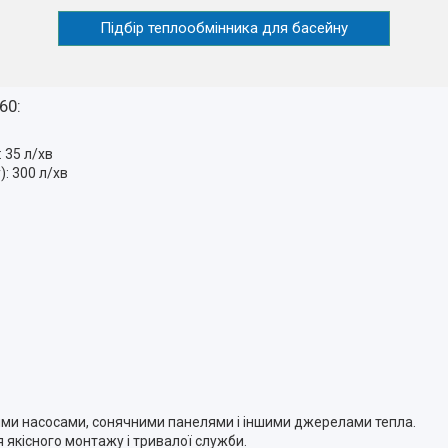
Підбір теплообмінника для басейну
60:
 35 л/хв
: 300 л/хв
овими насосами, сонячними панелями і іншими джерелами тепла.
 якісного монтажу і тривалої служби.