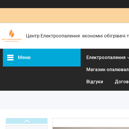
Центр Електроопалення: економні обігрівачі
Меню
Електроопалення
Магазин опалюваль
Керамічні обігрівачі
Інфракрасні металеві
Відгуки
Догові
обігрівачі
Електричні радіатори
Електричні конвектори
Електричні рушникосушки
Терморегулятори