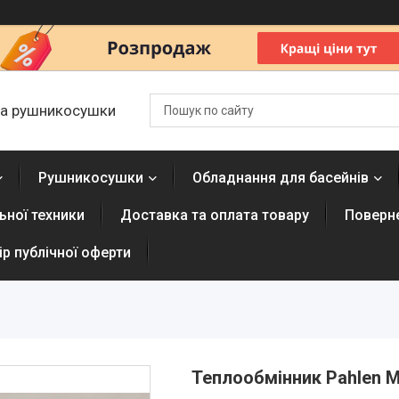
 та рушникосушки
Рушникосушки
Обладнання для басейнів
ної техники
Доставка та оплата товару
Поверне
р публічної оферти
Теплообмінник Pahlen Ma