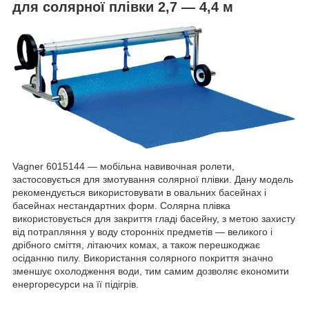
для солярної плівки 2,7 — 4,4 м
Vagner 6015144 — мобільна навивочная ролети,
застосовується для змотування солярної плівки. Дану модель
рекомендується використовувати в овальних басейнах і
басейнах нестандартних форм. Солярна плівка
використовується для закриття гладі басейну, з метою захисту
від потрапляння у воду сторонніх предметів — великого і
дрібного сміття, літаючих комах, а також перешкоджає
осіданню пилу. Використання солярного покриття значно
зменшує охолодження води, тим самим дозволяє економити
енергоресурси на її підігрів.