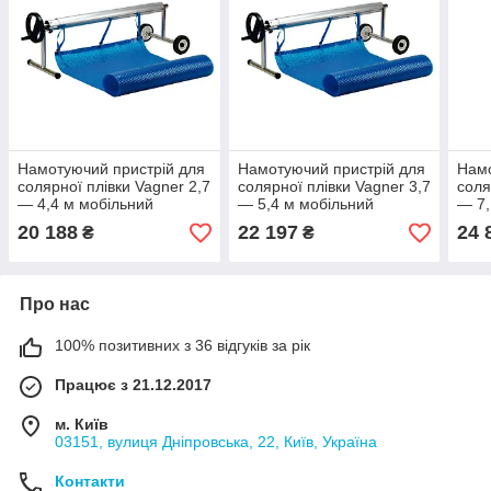
Намотуючий пристрій для
Намотуючий пристрій для
Намо
солярної плівки Vagner 2,7
солярної плівки Vagner 3,7
соля
— 4,4 м мобільний
— 5,4 м мобільний
— 7,
20 188
22 197
24 
₴
₴
Про нас
100% позитивних з 36 відгуків за рік
Працює з 21.12.2017
м. Київ
03151, вулиця Дніпровська, 22, Київ, Україна
Контакти