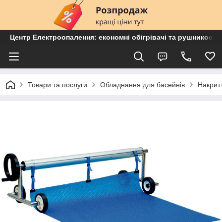
Центр Електроопалення: економні обігрівачі та рушникосу
Товари та послуги
Обладнання для басейнів
Накрит