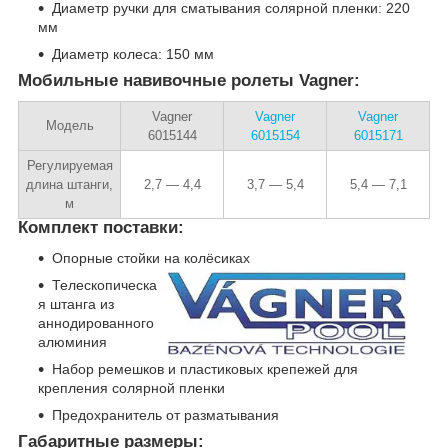
Диаметр ручки для сматывания солярной пленки: 220
мм
Диаметр колеса: 150 мм
Мобильные навивочные ролеты Vagner:
Vagner
Vagner
Vagner
Модель
6015144
6015154
6015171
Регулируемая
длина штанги,
2,7 — 4,4
3,7 — 5,4
5,4 — 7,1
м
Комплект поставки:
Опорные стойки на колёсиках
Телескопическа
я штанга из
аннодированного
алюминия
Набор ремешков и пластиковых крепежей для
крепления солярной пленки
Предохранитель от разматывания
Габаритные размеры: