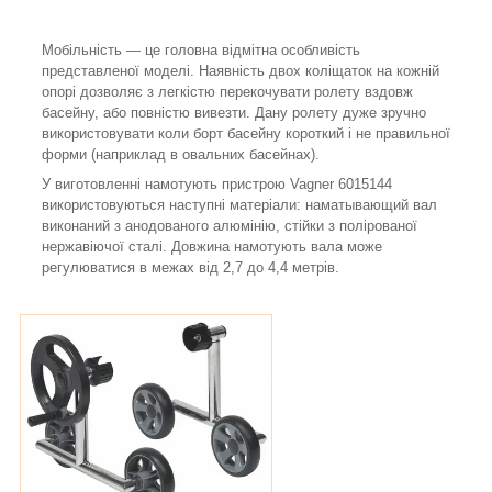
Мобільність — це головна відмітна особливість
представленої моделі. Наявність двох коліщаток на кожній
опорі дозволяє з легкістю перекочувати ролету вздовж
басейну, або повністю вивезти. Дану ролету дуже зручно
використовувати коли борт басейну короткий і не правильної
форми (наприклад в овальних басейнах).
У виготовленні намотують пристрою Vagner 6015144
використовуються наступні матеріали: наматывающий вал
виконаний з анодованого алюмінію, стійки з полірованої
нержавіючої сталі. Довжина намотують вала може
регулюватися в межах від 2,7 до 4,4 метрів.