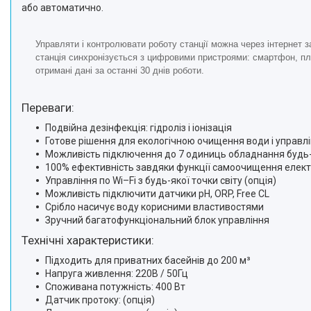
або автоматично.
Управляти і контролювати роботу станції можна через інтернет
станція синхронізується з цифровими пристроями: смартфон, пл
отримані дані за останні 30 днів роботи.
Переваги:
Подвійна дезінфекція: гідроліз і іонізація
Готове рішення для екологічною очищення води і управл
Можливість підключення до 7 одиниць обладнання будь
100% ефективність завдяки функції самоочищення елект
Управління по Wi–Fi з будь-якої точки світу (опція)
Можливість підключити датчики pH, ORP, Free CL
Срібло насичує воду корисними властивостями
Зручний багатофункціональний блок управління
Технічні характеристики:
Підходить для приватних басейнів до 200 м³
Напруга живлення: 220В / 50Гц
Споживана потужність: 400 Вт
Датчик протоку: (опція)