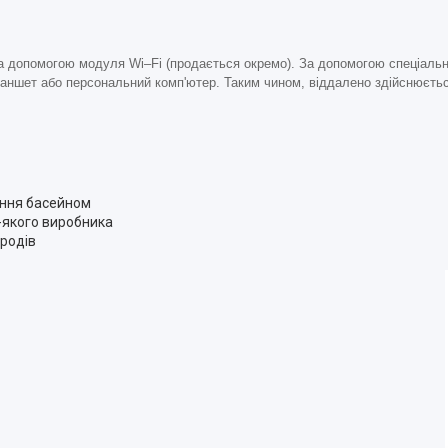
 за допомогою модуля Wi–Fi (продається окремо). За допомогою спеціаль
аншет або персональний комп'ютер. Таким чином, віддалено здійснюєтьс
іння басейном
-якого виробника
родів