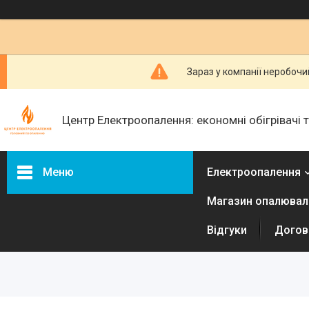
Зараз у компанії неробочи
Центр Електроопалення: економні обігрівачі
Меню
Електроопалення
Магазин опалюваль
Керамічні обігрівачі
Інфракрасні металеві
Відгуки
Догові
обігрівачі
Електричні радіатори
Електричні конвектори