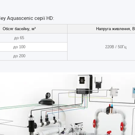
ey Aquascenic серії HD:
Обсяг басейну, м³
Напруга живлення, В
до 65
до 100
220В / 50Гц
до 200