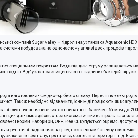
анської компанії Sugar Valley — гідролізна установка Aquascenic H
 системи побудована на одночасному впливі двох процесів гідролізу
ритих спеціальним покриттям. Вода під дією струму розпадається на
ись водню. Відбувається знищення всіх шкідливих бактерій, вірусів 
ода виготовлених c мідно–срібного сплаву. Перебіг по електродів е
ист. Також необхідно відзначити, іони міді працюють як коагулян
а на обслуговування невеликого приватного басейну об'ємом
до 200
анні цих датчиків здійснюється систематичний контроль та аналіз с
овленої норми. Набори pH, ORP, Free CL купуються окремо, доступн
 керувати обладнанням нагріву, освітленням басейну і системою ф
, включення фонтану, протитечія, освітлення території і т. д. Вк