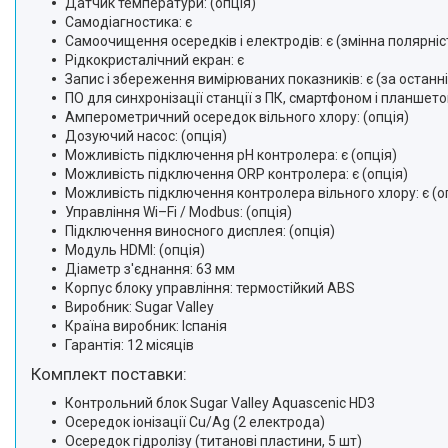
Датчик температури: (опція)
Самодіагностика: є
Самоочищення осередків і електродів: є (змінна полярніс
Рідкокристалічний екран: є
Запис і збереження вимірюваних показників: є (за останні
ПО для синхронізації станції з ПК, смартфоном і планшетом:
Амперометричний осередок вільного хлору: (опція)
Дозуючий насос: (опція)
Можливість підключення pH контролера: є (опція)
Можливість підключення ORP контролера: є (опція)
Можливість підключення контролера вільного хлору: є (о
Управління Wi–Fi / Modbus: (опція)
Підключення виносного дисплея: (опція)
Модуль HDMI: (опція)
Діаметр з'єднання: 63 мм
Корпус блоку управління: термостійкий ABS
Виробник: Sugar Valley
Країна виробник: Іспанія
Гарантія: 12 місяців
Комплект поставки:
Контрольний блок Sugar Valley Aquascenic HD3
Осередок іонізації Cu/Ag (2 електрода)
Осередок гідролізу (титанові пластини, 5 шт)