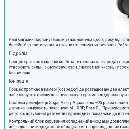
Наш магазин пропонує Вашій увазі, новинка цього року від ісп
басейні без застосування хімічних хлорвмісних речовин. Робота
Гідроліз
Процес протікає в скляній колбі на титанових електродах пок
утворюють сильні окислювачі: озон, синглетний кисень і перек
безпечною.
Іонізація
Процес протікає в камері (осередку) де розташовані два електр
забезпечують високу що знезаражує і противоводорослевую зах
Система дезінфекції Sugar Valley Aquascenic HD3 розрахован
датчиків вимірюють показники
pH, ORP, Free CL
. При використ
регулює дозування реагентів і призводить показники до встан
Контрольний блок керування обладнаний виходами дозволяють
шт) підключити додаткове обладнання: наприклад полив газону