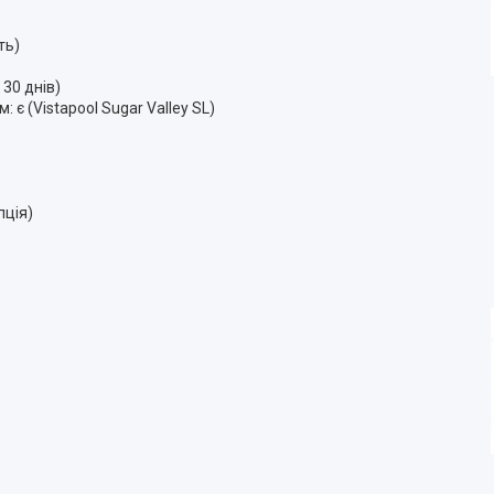
ть)
 30 днів)
 є (Vistapool Sugar Valley SL)
пція)