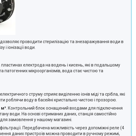
D3 дозволяє проводити стерилізацію та знезаражування води в
 і іонізації води.
 пластинах електрода на водень і кисень, які в подальшому
та патогенних мікроорганізмів, вода стає чистою та
лектричного струму сприяє виділенню іонів міді та срібла, які
ти роблячи воду в басейні кристально чистою і прозорою.
 м³
. Контрольний блок оснащений входами для підключення
тану води. На основі отриманих даних, станція самостійно
і для замовлення у нашому магазині.
ільтрації. Передбачена можливість через допоміжні реле (4
лючення даних пристроїв можна проводити в ручному режимі,