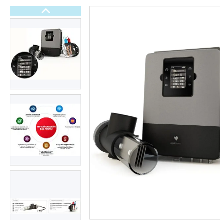
Електричні рушникосушки
Терморегулятори
Тепла електрична підлога
Обладнання для басейнів