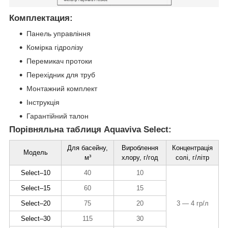
Комплектация:
Панель управління
Комірка гідролізу
Перемикач протоки
Перехідник для труб
Монтажний комплект
Інструкція
Гарантійний талон
Порівняльна таблиця Aquaviva Select:
Для басейну,
Вироблення
Концентрація
Модель
м³
хлору, г/год
солі, г/літр
Select–10
40
10
Select–15
60
15
Select–20
75
20
3 — 4 гр/л
Select–30
115
30