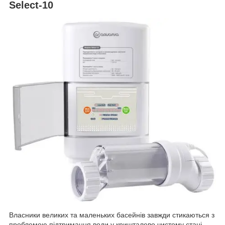
Select-10
Власники великих та маленьких басейнів завжди стикаються з
проблемою підтримання води у кришталево чистому стані.