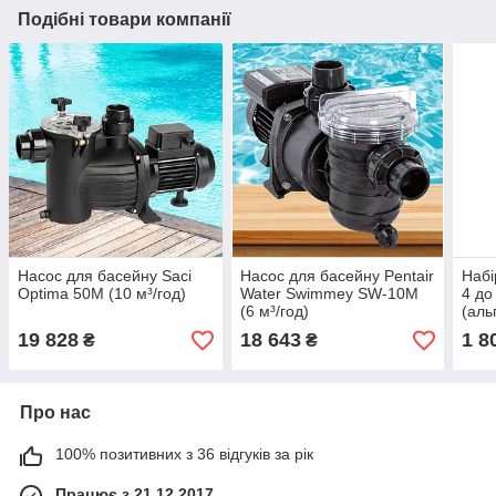
Подібні товари компанії
Насос для басейну Saci
Насос для басейну Pentair
Набі
Optima 50M (10 м³/год)
Water Swimmey SW-10M
4 до
(6 м³/год)
(аль
муль
19 828
18 643
1 8
₴
₴
Про нас
100% позитивних з 36 відгуків за рік
Працює з 21.12.2017