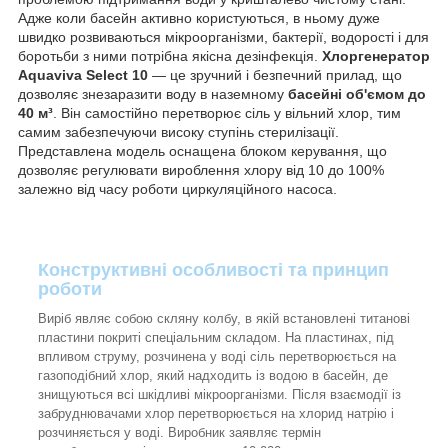
Адже коли басейн активно користуються, в ньому дуже
швидко розвиваються мікроорганізми, бактерії, водорості і для
боротьби з ними потрібна якісна дезінфекція.
Хлоргенератор
Aquaviva Select 10
— це зручний і безпечний прилад, що
дозволяє знезаразити воду в наземному
басейні об'ємом до
40 м³
. Він самостійно перетворює сіль у вільний хлор, тим
самим забезпечуючи високу ступінь стерилізації.
Представлена модель оснащена блоком керування, що
дозволяє регулювати вироблення хлору від 10 до 100%
залежно від часу роботи циркуляційного насоса.
Конструктивні особливості та принцип
роботи
Виріб являє собою скляну колбу, в якій встановлені титанові
пластини покриті спеціальним складом. На пластинах, під
впливом струму, розчинена у воді сіль перетворюється на
газоподібний хлор, який надходить із водою в басейн, де
знищуються всі шкідливі мікроорганізми. Після взаємодії із
забруднювачами хлор перетворюється на хлорид натрію і
розчиняється у воді. Виробник заявляє термін