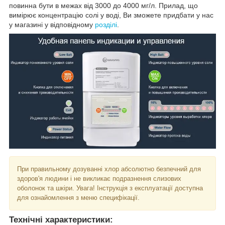
повинна бути в межах від 3000 до 4000 мг/л. Прилад, що
вимірює концентрацію солі у воді, Ви зможете придбати у нас
у магазині у відповідному
розділі
.
При правильному дозуванні хлор абсолютно безпечний для
здоров'я людини і не викликає подразнення слизових
оболонок та шкіри. Увага! Інструкція з експлуатації доступна
для ознайомлення з меню специфікації.
Технічні характеристики: