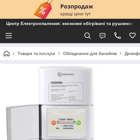
Центр Електроопалення: економні обігрівачі та рушникосу
Товари та послуги
Обладнання для басейнів
Дезінф