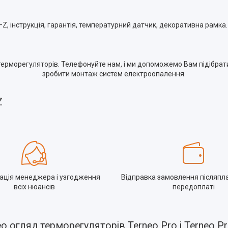
, інструкція, гарантія, температурний датчик, декоративна рамка.
і терморегуляторів. Телефонуйте нам, і ми допоможемо Вам підібр
зробити монтаж систем електроопалення.
Z
ація менеджера і узгодження
Відправка замовлення післяпл
всіх нюансів
передоплаті
ео огляд терморегуляторів Terneo Pro і Terneo P