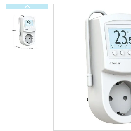
Електричні рушникосушки
Терморегулятори
Тепла електрична підлога
Обладнання для басейнів