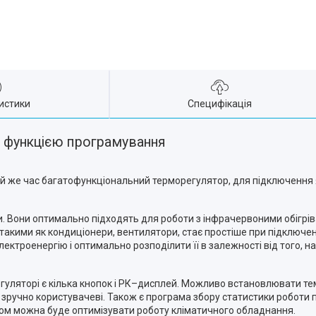
истики
Специфікація
 функцією програмування
в той же час багатофункціональний терморегулятор, для підключення
. Вони оптимально підходять для роботи з інфрачервоними обігрі
такими як кондиціонери, вентилятори, стає простіше при підключ
троенергію і оптимально розподілити її в залежності від того, на
уляторі є кілька кнопок і РК–дисплей. Можливо встановлювати темп
 зручно користувачеві. Також є програма збору статистики роботи
ном можна буде оптимізувати роботу кліматичного обладнання.