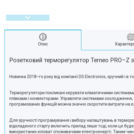
Опис
Характер
Розетковий терморегулятор Terneo PRO–Z з
Новинка 2018–го року від компанії DS Electronics, зручний і 
Терморегулятори покликані керувати кліматичними системами
плівками і конвекторами. Управляти системами охолодження, 
програмованих функцій можна значно скоротити витрати на елек
Для зручності програмування і вибору налаштувань в терморег
відкладеного старту включить прилад лише тоді, коли це буде
використаних кіловат споживачами електроенергії. Таким чи