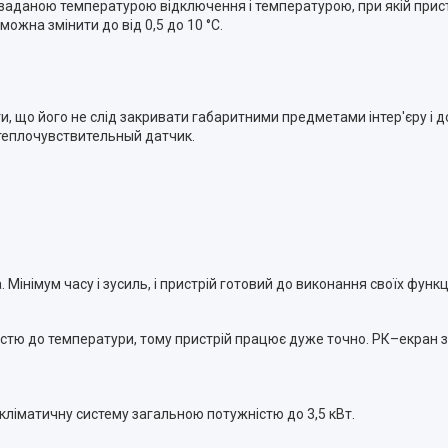
іж заданою температурою відключення і температурою, при якій пр
ожна змінити до від 0,5 до 10 °С.
, що його не слід закривати габаритними предметами інтер'єру і д
 теплочувствительный датчик.
Мінімум часу і зусиль, і пристрій готовий до виконання своїх функц
стю до температури, тому пристрій працює дуже точно. РК–екран з
ліматичну систему загальною потужністю до 3,5 кВт.