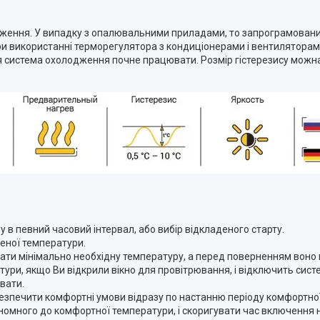
дження. У випадку з опалювальними приладами, то запрограмований
При використанні терморегулятора з кондиціонерами і вентилятора
я система охолодження почне працювати. Розмір гістерезису можн
 в певний часовий інтервал, або вибір відкладеного старту.
еної температури.
мувати мінімально необхідну температуру, а перед поверненням воно 
тури, якщо Ви відкрили вікно для провітрювання, і відключить сис
вати.
езпечити комфортні умови відразу по настанню періоду комфортно
номного до комфортної температури, і скоригувати час включення 