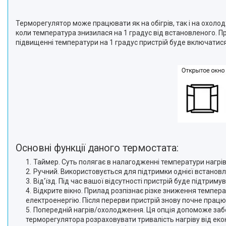
Терморегулятор може працювати як на обігрів, так і на охоло
коли температура знизилася на 1 градус від встановленого. 
підвищенні температури на 1 градус пристрій буде включатис
Основні функції даного термостата:
Таймер. Суть полягає в налагодженні температури нагріву
Ручний. Використовується для підтримки однієї встановл
Від'їзд. Під час вашої відсутності пристрій буде підтри
Відкрите вікно. Прилад розпізнає різке зниження темпера
електроенергію. Після перерви пристрій знову почне працю
Попередній нагрів/охолодження. Ця опція допоможе заб
терморегулятора розраховувати тривалість нагріву від еко