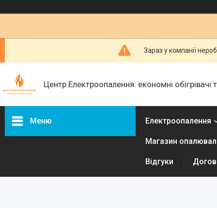
Зараз у компанії неро
Центр Електроопалення: економні обігрівачі
Меню
Електроопалення
Магазин опалюваль
Керамічні обігрівачі
Інфракрасні металеві
Відгуки
Догові
обігрівачі
Електричні радіатори
Електричні конвектори