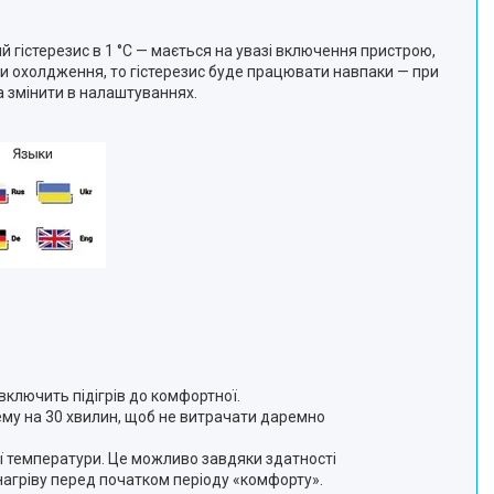
 гістерезис в 1 °C — мається на увазі включення пристрою,
ми охолдження, то гістерезис буде працювати навпаки — при
а змінити в налаштуваннях.
включить підігрів до комфортної.
тему на 30 хвилин, щоб не витрачати даремно
ї температури. Це можливо завдяки здатності
нагріву перед початком періоду «комфорту».