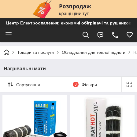
Центр Електроопалення: економні обігрівачі та рушникосу
Товари та послуги
Обладнання для теплої підлоги
Н
Нагрівальні мати
Сортування
0
Фільтри