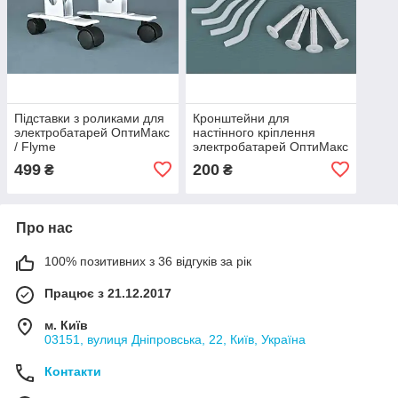
Підставки з роликами для
Кронштейни для
электробатарей ОптиМакс
настінного кріплення
/ Flyme
электробатарей ОптиМакс
/ Flyme
499
200
₴
₴
Про нас
100% позитивних з 36 відгуків за рік
Працює з 21.12.2017
м. Київ
03151, вулиця Дніпровська, 22, Київ, Україна
Контакти