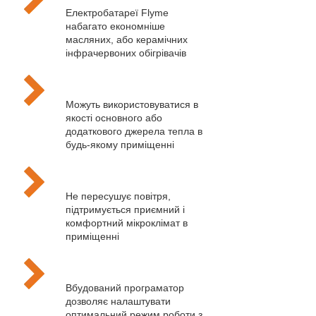
Електробатареї Flyme
набагато економніше
масляних, або керамічних
інфрачервоних обігрівачів
Можуть використовуватися в
якості основного або
додаткового джерела тепла в
будь-якому приміщенні
Не пересушує повітря,
підтримується приємний і
комфортний мікроклімат в
приміщенні
Вбудований програматор
дозволяє налаштувати
оптимальний режим роботи з