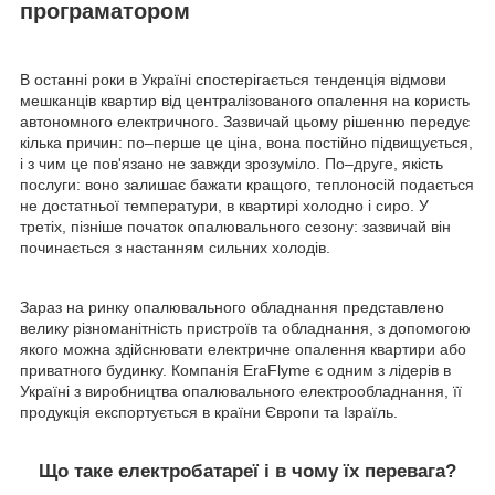
програматором
В останні роки в Україні спостерігається тенденція відмови
мешканців квартир від централізованого опалення на користь
автономного електричного. Зазвичай цьому рішенню передує
кілька причин: по–перше це ціна, вона постійно підвищується,
і з чим це пов'язано не завжди зрозуміло. По–друге, якість
послуги: воно залишає бажати кращого, теплоносій подається
не достатньої температури, в квартирі холодно і сиро. У
третіх, пізніше початок опалювального сезону: зазвичай він
починається з настанням сильних холодів.
Зараз на ринку опалювального обладнання представлено
велику різноманітність пристроїв та обладнання, з допомогою
якого можна здійснювати електричне опалення квартири або
приватного будинку. Компанія EraFlyme є одним з лідерів в
Україні з виробництва опалювального електрообладнання, її
продукція експортується в країни Європи та Ізраїль.
Що таке електробатареї і в чому їх перевага?