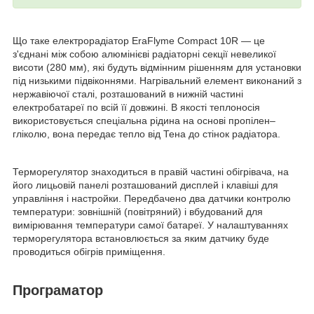
Що таке електрорадіатор EraFlyme Compact 10R — це
з'єднані між собою алюмінієві радіаторні секції невеликої
висоти (280 мм), які будуть відмінним рішенням для установки
під низькими підвіконнями. Нагрівальний елемент виконаний з
нержавіючої сталі, розташований в нижній частині
електробатареї по всій її довжині. В якості теплоносія
використовується спеціальна рідина на основі пропілен–
гліколю, вона передає тепло від Тена до стінок радіатора.
Терморегулятор знаходиться в правій частині обігрівача, на
його лицьовій панелі розташований дисплей і клавіші для
управління і настройки. Передбачено два датчики контролю
температури: зовнішній (повітряний) і вбудований для
вимірювання температури самої батареї. У налаштуваннях
терморегулятора встановлюється за яким датчику буде
проводиться обігрів приміщення.
Програматор