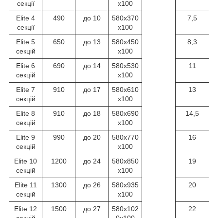
секції
х100
Elite 4
490
до 10
580х370
7,5
секції
х100
Elite 5
650
до 13
580х450
8,3
секцій
х100
Elite 6
690
до 14
580х530
11
секцій
х100
Elite 7
910
до 17
580х610
13
секцій
х100
Elite 8
910
до 18
580х690
14,5
секцій
х100
Elite 9
990
до 20
580х770
16
секцій
х100
Elite 10
1200
до 24
580х850
19
секцій
х100
Elite 11
1300
до 26
580х935
20
секцій
х100
Elite 12
1500
до 27
580х102
22
секцій
0х100