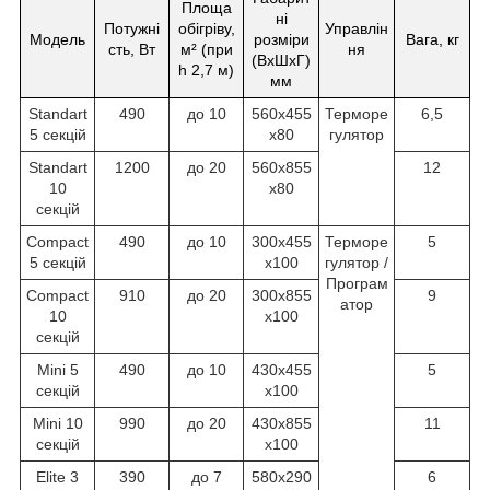
Площа
ні
Потужні
обігріву,
Управлін
Модель
розміри
Вага, кг
сть, Вт
м² (при
ня
(ВхШхГ)
h 2,7 м)
мм
Standart
490
до 10
560х455
Терморе
6,5
5 секцій
х80
гулятор
Standart
1200
до 20
560х855
12
10
х80
секцій
Compact
490
до 10
300х455
Терморе
5
5 секцій
х100
гулятор /
Програм
Compact
910
до 20
300х855
9
атор
10
х100
секцій
Mini 5
490
до 10
430х455
5
секцій
х100
Mini 10
990
до 20
430х855
11
секцій
х100
Elite 3
390
до 7
580х290
6