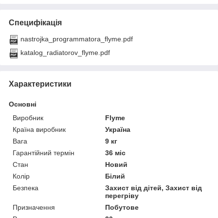
Специфікація
nastrojka_programmatora_flyme.pdf
katalog_radiatorov_flyme.pdf
Характеристики
Основні
Виробник
Flyme
Країна виробник
Україна
Вага
9 кг
Гарантійний термін
36 міс
Стан
Новий
Колір
Білий
Безпека
Захист від дітей, Захист від
перегріву
Призначення
Побутове