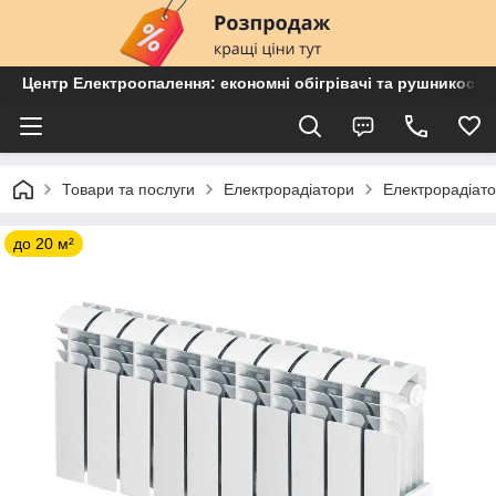
Центр Електроопалення: економні обігрівачі та рушникосу
Товари та послуги
Електрорадіатори
Електрорадіато
до 20 м²