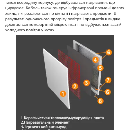
також всередину корпусу, де відбувається нагрівання, що
циркулює. Кабель також генерує інфрачервоні промені довгих
хвиль, які розсіюються по кімнаті і нагрівають предмети. В
результаті одночасного прогріву повітря і предметів швидше
досягається комфортний мікроклімат і не відбувається застій
холодного повітря у кутах.