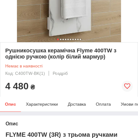
Рушникосушка керамічна Flyme 400TW з
однією ручкою (колір білий мармур)
Немає в наявності
Код: C400TW-BK(1)
Роздріб
4 480
₴
Опис
Характеристики
Доставка
Оплата
Умови п
Опис
FLYME 400TW (3R) з трьома ручками