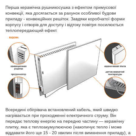
Перша керамічна рушникосушка з ефектом примусової
конвекції, яка досягається за рахунок особливої будови
приладу - конвекційних решіток. Завдяки коробчатої форми
корпусу і отворів для доступу і відтоку повітря посилюється
теплопередающий ефект.
Всередині обігрівача встановлений кабель, який швидко
нагрівається при проходженні електричного струму. Він
передає теплову енергію на передню частину — керамічну
плитку, яка є теплоакумулюючою (накопичує тепло і може
віддавати його ще 15 - 20 хвилин після вимкнення приладу), а