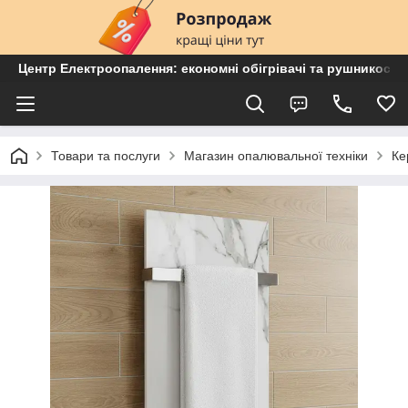
Центр Електроопалення: економні обігрівачі та рушникосу
Товари та послуги
Магазин опалювальної техніки
Ке